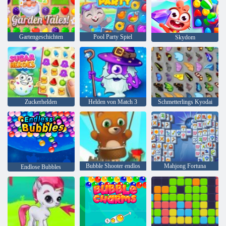
Gartengeschichten
Pool Party Spiel
Skydom
Zuckerhelden
Helden von Match 3
Schmetterlings Kyodai
Bubble Shooter endlos
Mahjong Fortuna
Endlose Bubbles