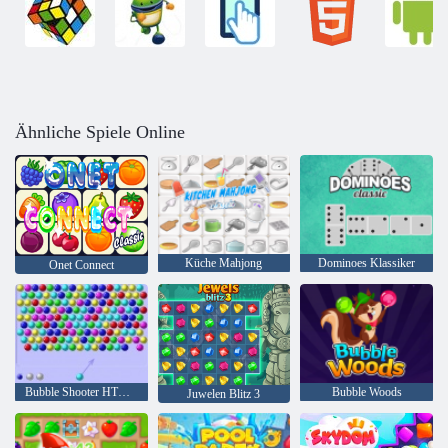
Ähnliche Spiele Online
Küche Mahjong
Dominoes Klassiker
Onet Connect
Bubble Shooter HTML5
Bubble Woods
Juwelen Blitz 3