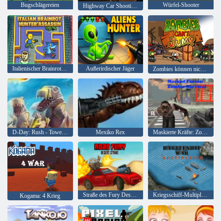
Bugschlägereien
Würfel-Shooter
Highway Car Shooting 3D-Actionspiel 2025
Italienischer Brainrott-Jäger-Attentäter
Außerirdischer Jäger
Zombies können nicht springen
D-Day: Rush - Tower Defense
Mexiko Rex
Maskierte Kräfte: Zombie-Überleben
Straße des Fury Desert Strike
Kriegsschiff-Multiplayer
Kogama: 4 Krieg