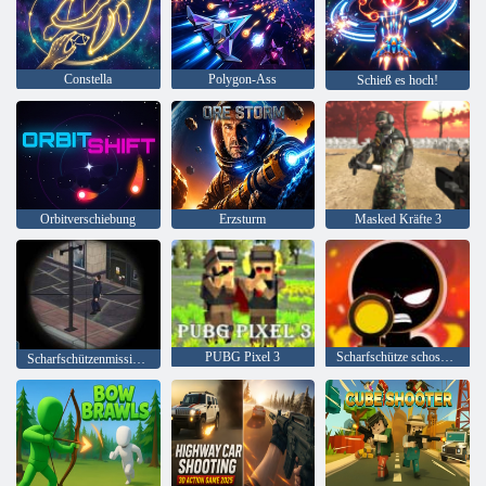
Constella
Polygon-Ass
Schieß es hoch!
Orbitverschiebung
Erzsturm
Masked Kräfte 3
PUBG Pixel 3
Scharfschütze schoss 3D
Scharfschützenmission 3d