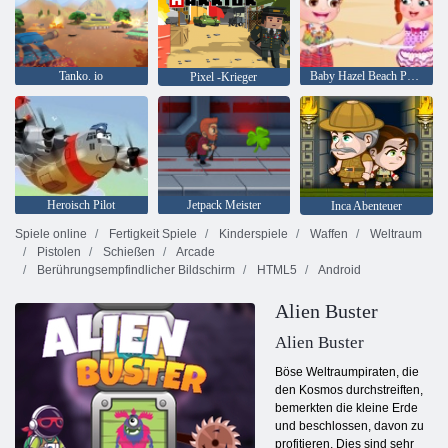
Tanko. io
Baby Hazel Beach Party
Pixel -Krieger
Heroisch Pilot
Jetpack Meister
Inca Abenteuer
Spiele online
Fertigkeit Spiele
Kinderspiele
Waffen
Weltraum
Pistolen
Schießen
Arcade
Berührungsempfindlicher Bildschirm
HTML5
Android
Alien Buster
Alien Buster
Böse Weltraumpiraten, die
den Kosmos durchstreiften,
bemerkten die kleine Erde
und beschlossen, davon zu
profitieren. Dies sind sehr