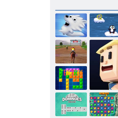
Snow Globe
Pinguin Sprung
Springpferde-
Meister
Ten Trix