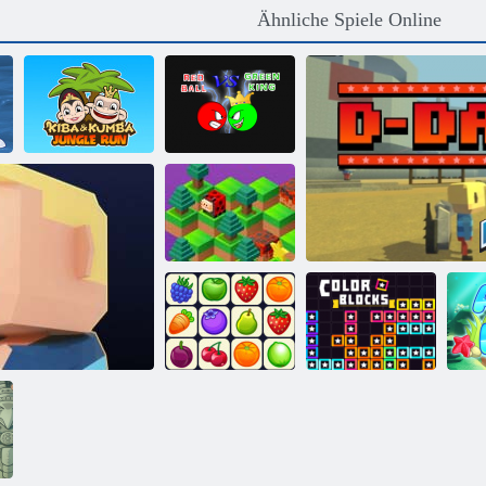
Ähnliche Spiele Online
Kiba und
Kumba:
Roter Ball gegen
Dschungellauf
Green King
Den Berg hinab
Onet Connect
Farbblöcke
Kogama: D Tag