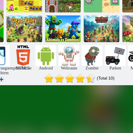
Mini Wächter
Monster Tower
Schloss
Verteidigung
Verteidigung
Slime Rush TD
Bas
P
Tiere gegen
König Rugni
Totes Tal
Zombies
Tower Defense
rungsempfindlicher
HTML5
Android
Weltraum
Zombie
Parken
M
chirm
(Total 10)