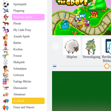
Sportspiele
Flugzeug
Mädchen Spiele
Pferde
My Little Pony
Anzieh Spiele
Barbie
Kochen
Friseur
Hüpfen
Verteidigung
Berüh
Bilds
Malspiele
Schminken
Gefroren
Wächter des Hains
Farbige Blöcke
Dinosaurier
Abenteuer
Zu Zweit
Feuer und Wasser