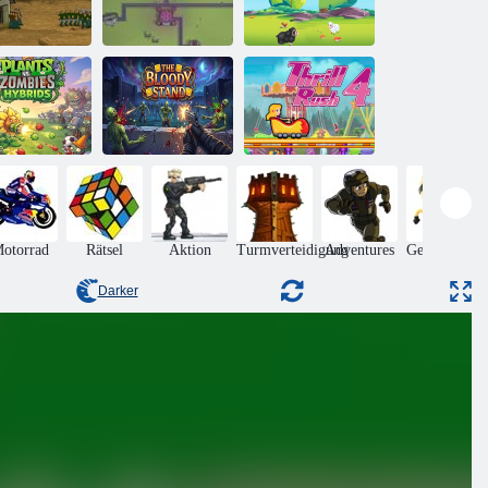
Schaf-Kampf-
isverteidigung
Yorg. io 3
Schlacht
flanzen vs.
Zombies-
Der blutige
Nervenkitzel
Hybriden
Stand
Rush 4
otorrad
Rätsel
Aktion
Turmverteidigung
Adventures
Geschicklich
Darker