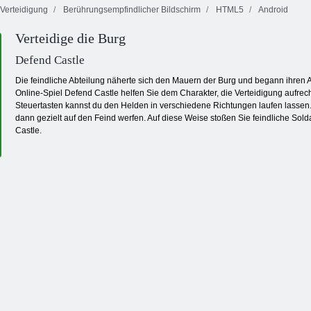
Verteidigung
Berührungsempfindlicher Bildschirm
HTML5
Android
Verteidige die Burg
: Oma Parkour
Defend Castle
Die feindliche Abteilung näherte sich den Mauern der Burg und begann ihren
Online-Spiel Defend Castle helfen Sie dem Charakter, die Verteidigung aufrec
Steuertasten kannst du den Helden in verschiedene Richtungen laufen lassen
dann gezielt auf den Feind werfen. Auf diese Weise stoßen Sie feindliche So
Castle.