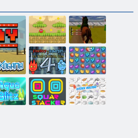
Roter Bounce
Jumping Horse
Ball 5
3D
Feuer und
Wasser 4:
Kristalltempel
Fruita Crush
Aqua Blitz
Square Stapler
Küche Mahjong