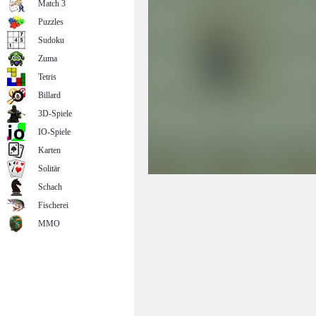
Match 3
Puzzles
Sudoku
Zuma
Tetris
Billard
3D-Spiele
IO-Spiele
Karten
Solitär
Schach
Fischerei
MMO