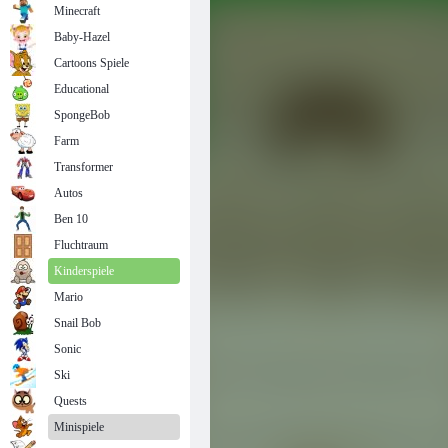
Minecraft
Baby-Hazel
Cartoons Spiele
Educational
SpongeBob
Farm
Transformer
Autos
Ben 10
Fluchtraum
Kinderspiele
Mario
Snail Bob
Sonic
Ski
Quests
Minispiele