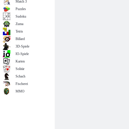
Match 3
Puzzles
Sudoku
Zuma
Tetris
Billard
3D-Spiele
IO-Spiele
Karten
Solitär
Schach
Fischerei
MMO