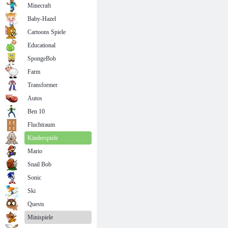
Minecraft
Baby-Hazel
Cartoons Spiele
Educational
SpongeBob
Farm
Transformer
Autos
Ben 10
Fluchtraum
Kinderspiele
Mario
Snail Bob
Sonic
Ski
Quests
Minispiele