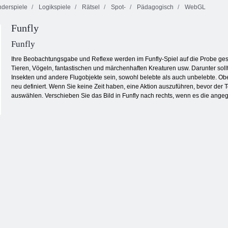
derspiele
Logikspiele
Rätsel
Spot-
Pädagogisch
WebGL
Funfly
Kogama
Phantomkraft
Loch. io
Pixel -Krieger
Funfly
Ihre Beobachtungsgabe und Reflexe werden im Funfly-Spiel auf die Probe gestel
Tieren, Vögeln, fantastischen und märchenhaften Kreaturen usw. Darunter soll
Insekten und andere Flugobjekte sein, sowohl belebte als auch unbelebte. Oben
neu definiert. Wenn Sie keine Zeit haben, eine Aktion auszuführen, bevor der 
auswählen. Verschieben Sie das Bild in Funfly nach rechts, wenn es die angegebe