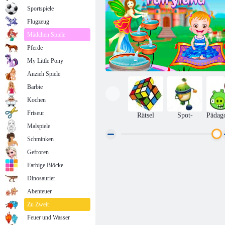
Sportspiele
Flugzeug
Mädchen Spiele
Pferde
My Little Pony
Anzieh Spiele
Barbie
Kochen
Friseur
Rätsel
Spot-
Pädag
Malspiele
Schminken
Gefroren
Baby-Hazel: Märchenland
Farbige Blöcke
Dinosaurier
Abenteuer
Zu Zweit
Feuer und Wasser