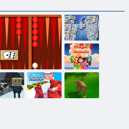
Mahjong
Fortuna
Magische
Juwelen
Kogama
Kogama:
Tiger Simulator
kispringen!!
Backgammon Classic
Weihnachtsparkour
3d