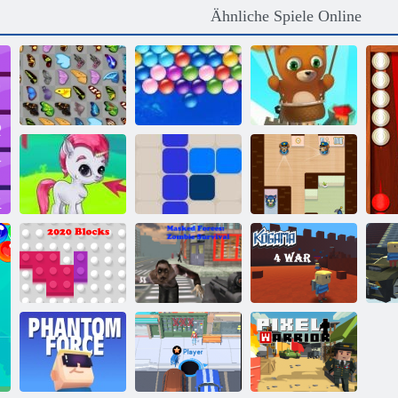
Ähnliche Spiele Online
Schmetterlings
Bubble Shooter
Kyodai
Endlose Bubbles
endlos
Bubble Gemes -
Hinterhältiger
3 Gewinnt
1212!
James
Maskierte
Kräfte: Zombie-
Kogama: 4
2020 Blöcke
Überleben
Krieg
S