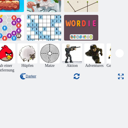
ixed -Welt:
Wer passt zu
ochenende
Doodle-Gott
The Animal
Sudoku sehr
Schwer |
020 Connect
Ultimate
Wordie
b einer
Hüpfen
Matze
Aktion
Adventures
Geschicklich
tfernung
Darker