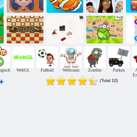
Baby-Hazel:
M
Vatertag
Urlaub mit Fisch
Übergeben
W
Tippen Sie auf
Dame Klassisch
den Frosch-
spielen
Kleine Alchemy
Gekritzel
2
ogisch
WebGL
Fußball
Weltraum
Zombie
Parken
A
En
(Total 10)