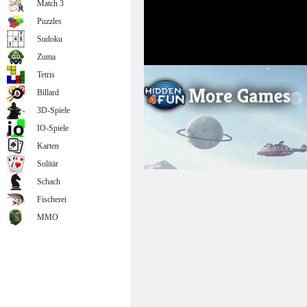
Match 3
Puzzles
Sudoku
Zuma
Tetris
Billard
3D-Spiele
IO-Spiele
Karten
Solitär
Schach
Fischerei
MMO