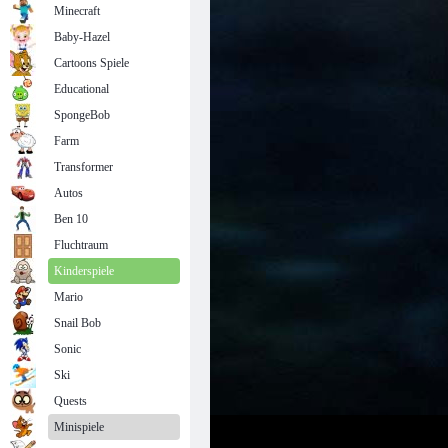
Minecraft
Baby-Hazel
Cartoons Spiele
Educational
SpongeBob
Farm
Transformer
Autos
Ben 10
Fluchtraum
Kinderspiele
Mario
Snail Bob
Sonic
Ski
Quests
Minispiele