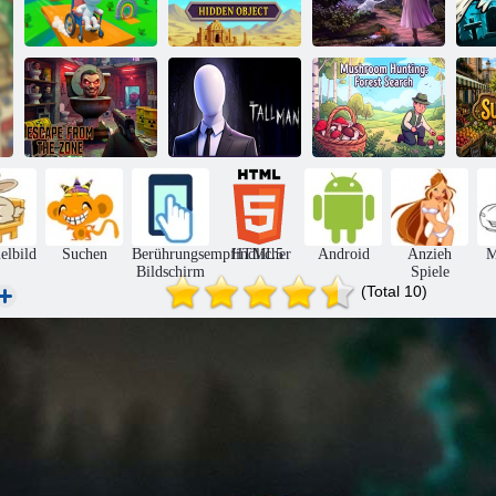
Mike hat sich im
Wimmelbild-
Rollstuhl-
Wimmelbild der
Mädchen und
Minispiele
Wüste verirrt
Katze
Entkomme aus
Pilzsuche:
S
der Zone
Der große Mann
Waldsuche
lbild
Suchen
Berührungsempfindlicher
HTML5
Android
Anzieh
M
Bildschirm
Spiele
(Total 10)