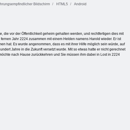
hrungsempfindlicher Bildschirm
HTML5
Android
die vor der Öffentlichkeit geheim gehalten werden, und rechtfertigen dies mit
 im fernen Jahr 2224 zusammen mit einem Helden namens Harold wieder. Er ist
en hat. Es wurde angenommen, dass es mit ihrer Hilfe möglich sein würde, auf
ndert Jahre in die Zukunft versetzt wurde. Mit so etwas hatte er nicht gerechnet
r er möchte nach Hause zurückkehren und Sie müssen ihm dabei in Lost in 2224