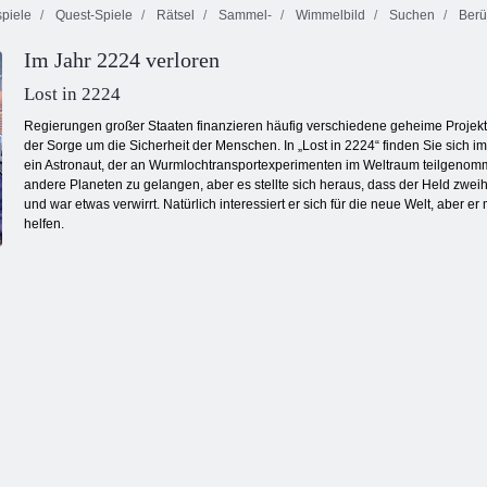
piele
Quest-Spiele
Rätsel
Sammel-
Wimmelbild
Suchen
Berü
Im Jahr 2224 verloren
Schmetterlings
Bubble Shooter
Kyodai
Endlose Bubbles
endlos
Lost in 2224
Regierungen großer Staaten finanzieren häufig verschiedene geheime Projekte, 
der Sorge um die Sicherheit der Menschen. In „Lost in 2224“ finden Sie sich
ein Astronaut, der an Wurmlochtransportexperimenten im Weltraum teilgenomm
andere Planeten zu gelangen, aber es stellte sich heraus, dass der Held zweihu
und war etwas verwirrt. Natürlich interessiert er sich für die neue Welt, abe
helfen.