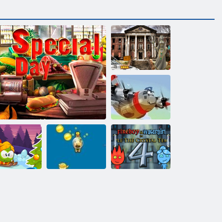
Verlassene
Universität
HTML5 Escape
Heroisch Pilot
Feuer und
Wasser 4:
nterabenteuer
Besonderer Tag
Hund Dive
Kristalltempel