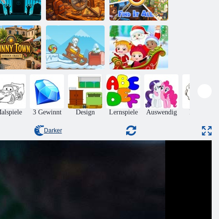
Finde einen
Geist
Lulu-Detektiv
Finden Sie alles
Finden Sie die
Baby-
unny Town
Süßigkeit:
Haselnuss -
Wimmelbild
Winter
Weihnachtsüberraschung
alspiele
3 Gewinnt
Design
Lernspiele
Auswendig
Hüpfen
Darker