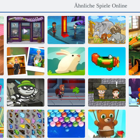
Ähnliche Spiele Online
Kleiner
Finden Sie 10
Ladengeschäft
Bayou-Insel
Unterschiede
Gierig
Nina Detektiv
Kaninchen
Wiederholen
Bob der Räuber
H5
Jetpack Meister
Inca Abenteuer
Wi