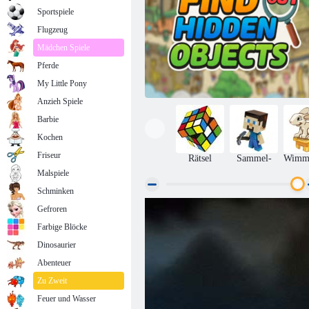
Sportspiele
Flugzeug
Mädchen Spiele
Pferde
My Little Pony
Anzieh Spiele
Barbie
Kochen
Friseur
Rätsel
Sammel-
Wimme
Malspiele
Schminken
Gefroren
Finden Sie ein verstecktes Objekt heraus
Farbige Blöcke
Dinosaurier
Abenteuer
Zu Zweit
Feuer und Wasser