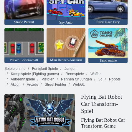
Straße Pursuit
Street Race Fury
Spy Auto
Parken Leidenschaft
Mini Rennen-Ansturm
Tanki online
Spiele online
Fertigkeit Spiele
Jungen
Kampfspiele (Fighting games)
Rennspiele
Waffen
Autorennspiele
Pistolen
Rennen für Jungen
3d
Robots
Aktion
Arcade
Street Fighter
WebGL
Flying Bat Robot
Car Transform-
Spiel
Flying Bat Robot Car
Transform Game