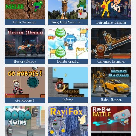
Hulk-Nahkampf
Tung Tung Sahur Kämpfer
Betrunkene Kämpfer
Hector (Demo)
Bombe drauf 2
Canoniac Launcher
Inferno
Robo -Rennen
Go-Roboter!