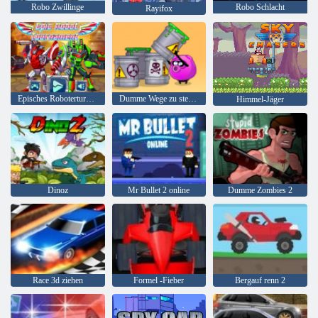
Robo Zwillinge
Robo Schlacht
Rayifox
Episches Roboterturnier
Dumme Wege zu sterben 2
Himmel-Jäger
Dinoz
Mr Bullet 2 online
Dumme Zombies 2
Race 3d ziehen
Formel -Fieber
Bergauf renn 2