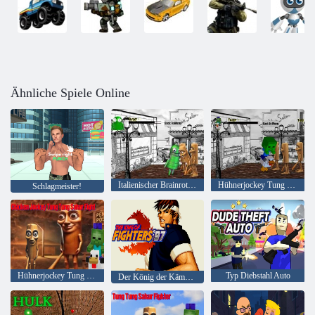
Ähnliche Spiele Online
Italienischer Brainrot R. E. P. O Street of Rage
Hühnerjockey Tung Tung Sahur Kampf
Schlagmeister!
Hühnerjockey Tung Tung Sahur Kampf
Typ Diebstahl Auto
Der König der Kämpfer 97