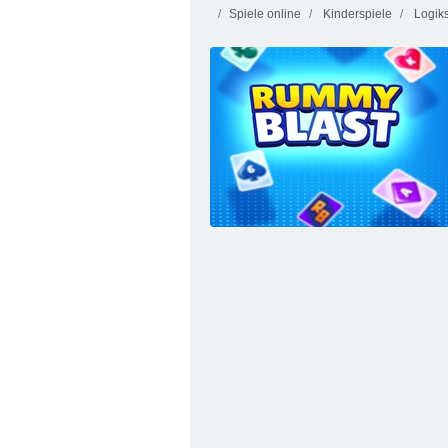
Spiele online
Kinderspiele
Logiks
Ball Hero Adventure: Roter Schlagball