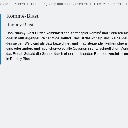
piele
Karten
Berührungsempfindlicher Bildschirm
HTML5
Android
Rommé-Blast
Dominoes
Schmetterlings
Küche Mahjong
Klassiker
Kyodai
Rummy Blast
Das Rummy Blast-Puzzle kombiniert das Kartenspiel Rommé und Sortierele
oder in aufsteigender Reihenfolge sortiert. Dies ist das Prinzip, das Sie bei
demselben Wert wird als Satz bezeichnet, und in aufsteigender Reihenfolge a
eine oder andere und möglicherweise alle Optionen in unterschiedlichen Meng
das Regal. Sobald die Gruppe durch einen leuchtenden Rahmen vereint ist und
in Rummy Blast.