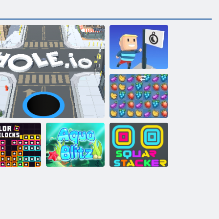
Kogama: Erreich
die Flagge
Fruita Crush
Farbblöcke
Loch. io
Aqua Blitz
Square Stapler