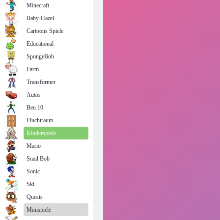
Minecraft
Baby-Hazel
Cartoons Spiele
Educational
SpongeBob
Farm
Transformer
Autos
Ben 10
Fluchtraum
Kinderspiele
Mario
Snail Bob
Sonic
Ski
Quests
Minispiele