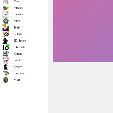
Match 3
Puzzles
Sudoku
Zuma
Tetris
Billard
3D-Spiele
IO-Spiele
Karten
Solitär
Schach
Fischerei
MMO