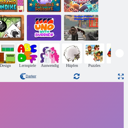
Erstaunliches
Pyramide
Klondike
Klondike
Solitaire
Uno Helden
ider Solitär |
Maskierte
rstaunliche
UNO mit
Kräfte: Zombie-
pider Solitär
Freunden
Überleben
Design
Lernspiele
Auswendig
Hüpfen
Puzzles
Rätsel
Darker