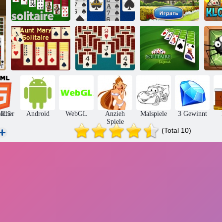
Spiderette
Solitär
Solitär
Streik Solitaire
Sp
Tante Mary
Solitaire-
E
Solitaire
Match Solitaire
Legende
S
icher
ML5
Android
WebGL
Anzieh
Malspiele
3 Gewinnt
Spiele
(Total 10)