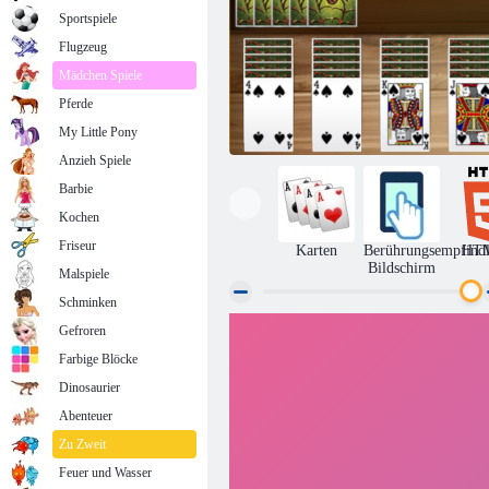
Sportspiele
Flugzeug
Mädchen Spiele
Pferde
My Little Pony
Anzieh Spiele
Barbie
Kochen
Friseur
Karten
Berührungsempfindl
HT
Bildschirm
Malspiele
Schminken
Gefroren
Spider Solitaire
Farbige Blöcke
Dinosaurier
Abenteuer
Zu Zweit
Feuer und Wasser