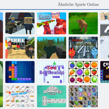
Ähnliche Spiele Online
Kogama
Kogama:
Tiger Simulator
Skispringen!!
Weihnachtsparkour
3d
Feuer und
Wasser 4:
Pixel -Krieger
Pixelüberleben
Kristalltempel
Schiffe
Ten Trix
Versenken
Onet Connect