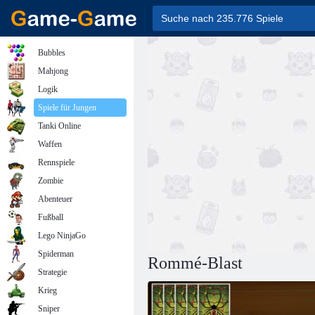
Bubbles
Mahjong
Logik
Spiele für Jungen
Tanki Online
Waffen
Rennspiele
Zombie
Abenteuer
Fußball
Lego NinjaGo
Spiderman
Rommé-Blast
Strategie
Krieg
Sniper