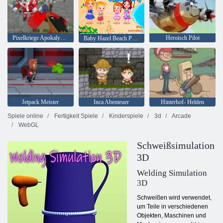
Pixelkriege Apokalypse Zombie
Heroisch Pilot
Baby Hazel Beach Party
Jetpack Meister
Inca Abenteuer
Hinterhof- Helden
Spiele online
Fertigkeit Spiele
Kinderspiele
3d
Arcade
WebGL
Schweißsimulation
3D
Welding Simulation
3D
Schweißen wird verwendet,
um Teile in verschiedenen
Objekten, Maschinen und