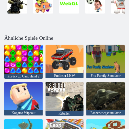
Ähnliche Spiele Online
Endloser LKW
Fox Family Simulator
Zurück zu Candyland 2
Kogama Wipeout
Panzerkriegssimulator
Rebellen