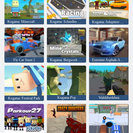
Kogama: Minecraft Sky Land
Kogama: Schnelles Rennen
Kogama: Adoptiere Kinder und bilde deine Familie
Fly Car Stunt 2
Kogama: Bergwerk der Kristalle
Extremer Asphalt-Autorennen
Kogama Pvp
Waldüberleben
Kogama: Festival Park