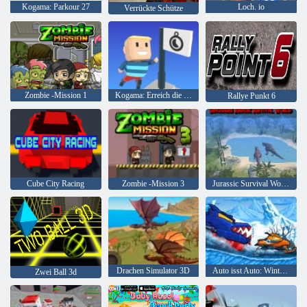
Kogama: Parkour 27
Loch. io
Verrückte Schütze
Zombie -Mission 1
Kogama: Erreich die Flagge
Rallye Punkt 6
Cube City Racing
Zombie -Mission 3
Jurassic Survival World der Dinosaurier
Drachen Simulator 3D
Auto isst Auto: Winterabenteuer
Zwei Ball 3d