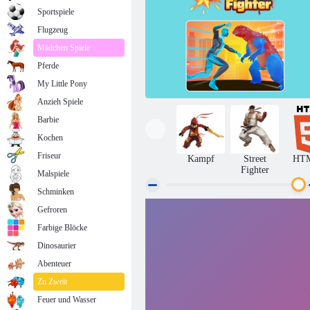
Sportspiele
Flugzeug
Mädchen Spiele
Pferde
My Little Pony
Anzieh Spiele
Barbie
Kochen
Friseur
Kampf
Street
HT
Fighter
Malspiele
Schminken
Gefroren
Spinnenkämpfer
Farbige Blöcke
Dinosaurier
Abenteuer
Zu Zweit
Feuer und Wasser