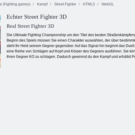
e (Fighting games)
Kampf
Street Fighter
HTML5
WebGL
Kogama:
Maskierte
Echter Street Fighter 3D
Minecraft Sky
Kräfte: Zombie-
Kogama: 4
Land
Überleben
Krieg
Real Street Fighter 3D
Die Ultimate Fighting Championship um den Titel des besten Straßenkämpfers
Beginn des Spiels müssen Sie einen Charakter auswählen, der über bestimmte 
steht Ihr Held seinem Gegner gegenüber. Auf das Signal hin beginnt das Due
eine Reihe von Schlägen auf Kopf und Körper des Gegners ausführen. Sie könn
Ihren Gegner KO zu schlagen. Dadurch gewinnst du den Kampf und erhältst Pu