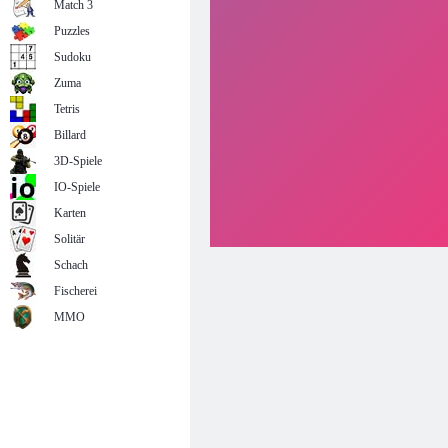
Match 3
Puzzles
Sudoku
Zuma
Tetris
Billard
3D-Spiele
IO-Spiele
Karten
Solitär
Schach
Fischerei
MMO