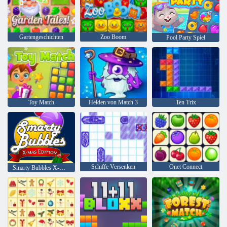
Gartengeschichten
Zoo Boom
Pool Party Spiel
Toy Match
Helden von Match 3
Ten Trix
Schiffe Versenken
Onet Connect
Smarty Bubbles X-Mas