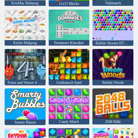
KrisMas Mahjong
Waldmatch
11x11 Blöcke
Küche Mahjong
Dominoes Klassiker
Bubble Shooter HTML5
Feuer und Wasser 4: Kristalltempel
Goldrausch Spiel
Bubble Woods
Candy Match
2048 Bälle
Smarty Blasen