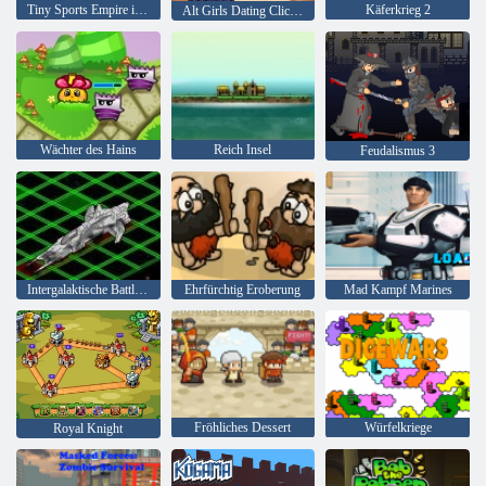
Tiny Sports Empire im Leerlauf
Käferkrieg 2
Alt Girls Dating Clicker
Wächter des Hains
Reich Insel
Feudalismus 3
Intergalaktische Battleships
Ehrfürchtig Eroberung
Mad Kampf Marines
Fröhliches Dessert
Würfelkriege
Royal Knight