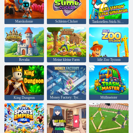
Marskolonie
Schleim-Clicker
Tankstellen-Stick-Simulator
Revalia
Meine kleine Farm
Idle Zoo Tycoon
Money Factory: Tycoon Idle Game
Müllmeister
King Dungeon