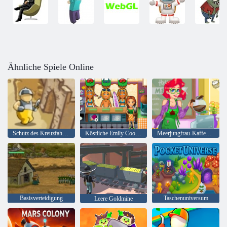
Ähnliche Spiele Online
Schutz des Kreuzfahrers
Köstliche Emily Cook & Go
Meerjungfrau-Kaffee-Shop
Basisverteidigung
Taschenuniversum
Leere Goldmine