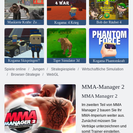
Maskierte Kräfte: Zombie-Überleben
Bob der Räuber 4
Kogama: 4 Krieg
Kogama Skispringen!!
Tiger Simulator 3d
Kogama Phantomkraft
Spiele online
Jungen
Strategiespiele
Wirtschaftliche Simulation
Browser-Strategie
WebGL
MMA-Manager 2
MMA Manager 2
Im zweiten Teil von MMA
Manager 2 bauen Sie Ihr
MMA-Imperium weiter aus.
Zunächst müssen Sie
Verträge unterzeichnen und
somit Trainer einstellen.