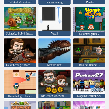
Cat Stack-Abenteuer
3 Pandas
Katzenrettung
Schnecke Bob 8: Inselgeschichte
Vex 3
Geldmessgeräte 2
Geldüberzug 3 Wachdienst
Mexiko Rex
Bob der Räuber 3
Die letzten Überlebenden
Kogama: Parkour 27
Hinterhältiger James