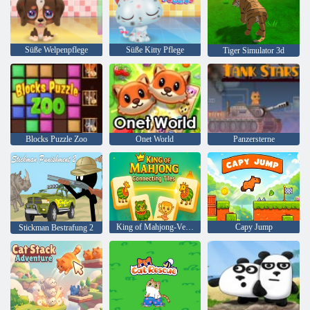
Süße Welpenpflege
Süße Kitty Pflege
Tiger Simulator 3d
Blocks Puzzle Zoo
Onet World
Panzersterne
King of Mahjong-Verbindungsplättchen
Capy Jump
Stickman Bestrafung 2