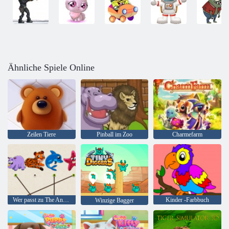
Ähnliche Spiele Online
Zeilen Tiere
Pinball im Zoo
Charmefarm
Wer passt zu The Animal
Kinder -Farbbuch
Winzige Bagger