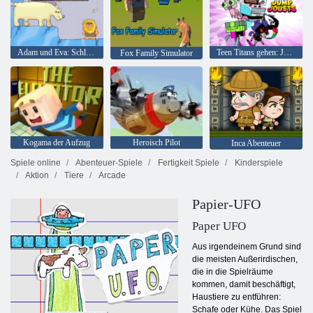
Adam und Eva: Schlafwandler
Teen Titans gehen: Jump Joss
Fox Family Simulator
Kogama der Aufzug
Heroisch Pilot
Inca Abenteuer
Spiele online
Abenteuer-Spiele
Fertigkeit Spiele
Kinderspiele
Aktion
Tiere
Arcade
Papier-UFO
Paper UFO
Aus irgendeinem Grund sind
die meisten Außerirdischen,
die in die Spielräume
kommen, damit beschäftigt,
Haustiere zu entführen:
Schafe oder Kühe. Das Spiel