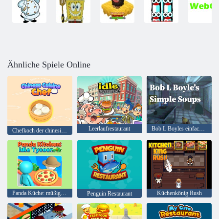
Ähnliche Spiele Online
Leerlaufrestaurant
Bob L Boyles einfache Suppen
Chefkoch der chinesischen Küche
Panda Küche: müßiger Tycoon
Küchenkönig Rush
Penguin Restaurant