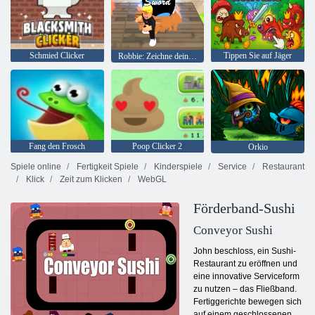
Schmied Clicker
Tippen Sie auf Jäger
Robbie: Zeichne dein Schwert
Fang den Frosch
Poop Clicker 2
Orkio
Spiele online
Fertigkeit Spiele
Kinderspiele
Service
Restaurant
Klick
Zeit zum Klicken
WebGL
Förderband-Sushi
Conveyor Sushi
John beschloss, ein Sushi-
Restaurant zu eröffnen und
eine innovative Serviceform
zu nutzen – das Fließband.
Fertiggerichte bewegen sich
auf einem geschlossenen