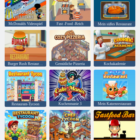
McDonalds Videospiel
Fast -Food -Reich
Mein süßes Restaurant
Burger Rush Restaurant
Gemütliche Pizzeria
Kochakademie
Kuchenmanie 3
Mein Katzenrestaurant
Restaurant-Tycoon