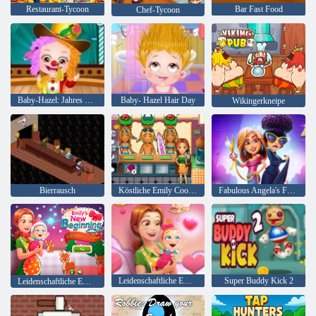
Restaurant-Tycoon
Bar Fast Food
Chef-Tycoon
Baby-Hazel: Jahres Tag in der Schule
Baby- Hazel Hair Day
Wikingerkneipe
Bierrausch
Köstliche Emily Cook & Go
Fabulous Angela's Fashion Fieber
Leidenschaftliche Emily's New Beginning Valentine's Edition
Super Buddy Kick 2
Leidenschaftliche Emily's New Beginning Christmas Edition