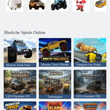
Ähnliche Spiele Online
Monster Truck Wheelie
Transport von Nutztieren
Monster Truck Freestyle
LKW-Simulator OffRoad 4
LKW-Simulator Offroad 2
Tiertransport