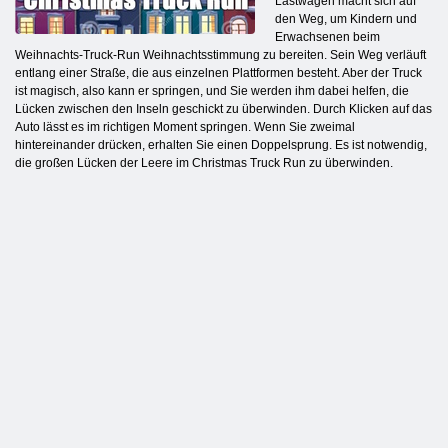
Lastwagen macht sich auf
den Weg, um Kindern und
Erwachsenen beim
Weihnachts-Truck-Run Weihnachtsstimmung zu bereiten. Sein Weg verläuft
entlang einer Straße, die aus einzelnen Plattformen besteht. Aber der Truck
ist magisch, also kann er springen, und Sie werden ihm dabei helfen, die
Lücken zwischen den Inseln geschickt zu überwinden. Durch Klicken auf das
Auto lässt es im richtigen Moment springen. Wenn Sie zweimal
hintereinander drücken, erhalten Sie einen Doppelsprung. Es ist notwendig,
die großen Lücken der Leere im Christmas Truck Run zu überwinden.