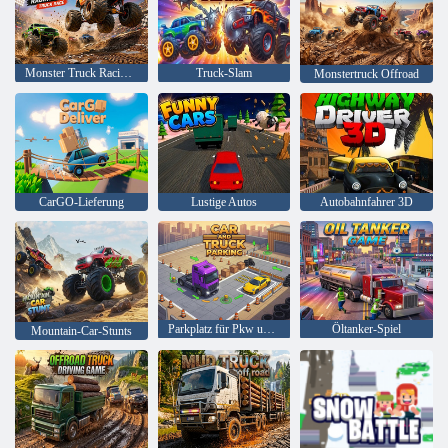
Monster Truck Racing Spiel Truck Race
Truck-Slam
Monstertruck Offroad
CarGO-Lieferung
Lustige Autos
Autobahnfahrer 3D
Parkplatz für Pkw und Lkw
Öltanker-Spiel
Mountain-Car-Stunts