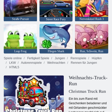
Straße Pursuit
Nervenkitzel Rush 3
Street Race Fury
Leap Frog
Fliegen Shark
Run, Schwein, Run
Spiele online
Fertigkeit Spiele
Jungen
Rennspiele
Hüpfen
LKW
Autorennspiele
Weihnachten
Rennen für Jungen
HTML5
Weihnachts-Truck-
Run
Christmas Truck Run
Ein bis zum Rand mit
Geschenken beladener und
mit Girlanden geschmückter