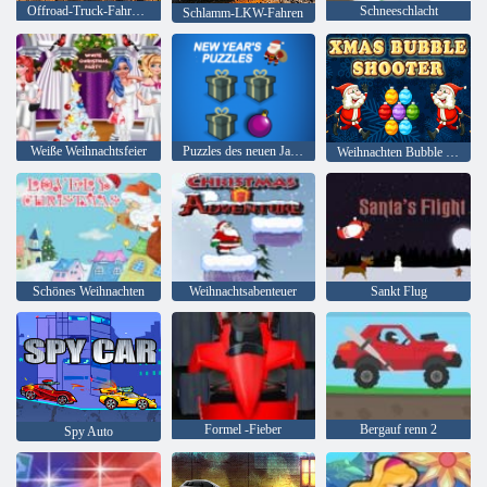
Offroad-Truck-Fahrspiel
Schneeschlacht
Schlamm-LKW-Fahren
Weiße Weihnachtsfeier
Puzzles des neuen Jahres
Weihnachten Bubble Shooter
Schönes Weihnachten
Weihnachtsabenteuer
Sankt Flug
Formel -Fieber
Bergauf renn 2
Spy Auto