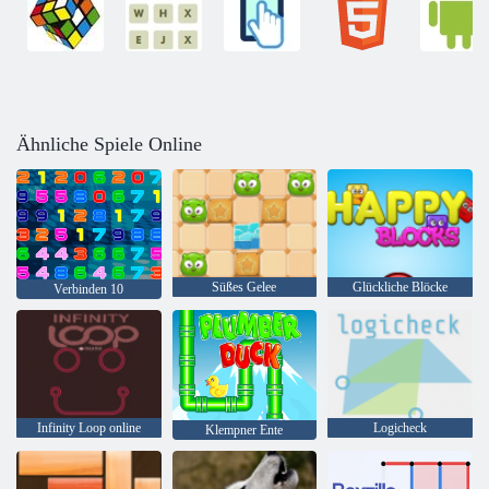
Ähnliche Spiele Online
Süßes Gelee
Glückliche Blöcke
Verbinden 10
Infinity Loop online
Logicheck
Klempner Ente