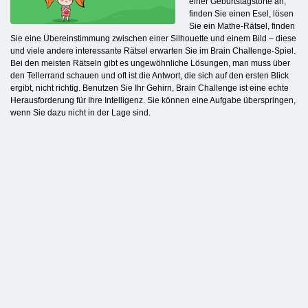
einer Geburtstagstorte an,
finden Sie einen Esel, lösen
Sie ein Mathe-Rätsel, finden
Sie eine Übereinstimmung zwischen einer Silhouette und einem Bild – diese
und viele andere interessante Rätsel erwarten Sie im Brain Challenge-Spiel.
Bei den meisten Rätseln gibt es ungewöhnliche Lösungen, man muss über
den Tellerrand schauen und oft ist die Antwort, die sich auf den ersten Blick
ergibt, nicht richtig. Benutzen Sie Ihr Gehirn, Brain Challenge ist eine echte
Herausforderung für Ihre Intelligenz. Sie können eine Aufgabe überspringen,
wenn Sie dazu nicht in der Lage sind.