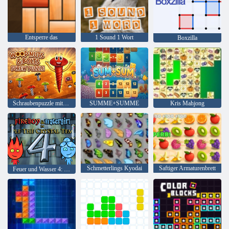
Entsperre das
1 Sound 1 Wort
Boxzilla
Schraubenpuzzle mit Schrauben und Muttern aus Holz
SUMME+SUMME
Kris Mahjong
Schmetterlings Kyodai
Saftiger Armaturenbrett
Feuer und Wasser 4: Kristalltempel