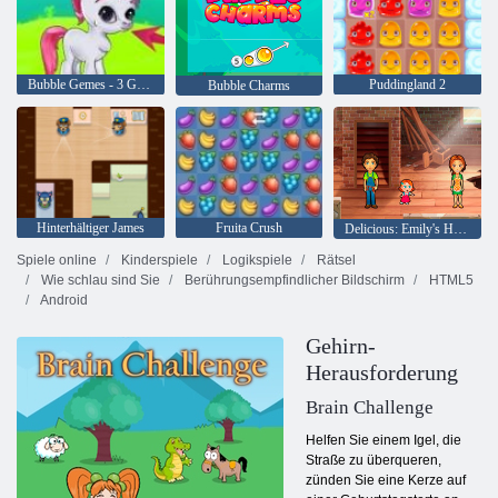
Bubble Gemes - 3 Gewinnt
Puddingland 2
Bubble Charms
Hinterhältiger James
Fruita Crush
Delicious: Emily's Home, Sweet Home
Spiele online
Kinderspiele
Logikspiele
Rätsel
Wie schlau sind Sie
Berührungsempfindlicher Bildschirm
HTML5
Android
Gehirn-
Herausforderung
Brain Challenge
Helfen Sie einem Igel, die
Straße zu überqueren,
zünden Sie eine Kerze auf