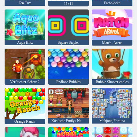
Ten Trix
Farbblöcke
11x11
Aqua Blitz
Square Stapler
Match -Arena
Verfluchter Schatz 2
Endlose Bubbles
Bubble Shooter endlos
Köstliche Emilys New Beginning
Mahjong Fortuna
Orange Ranch