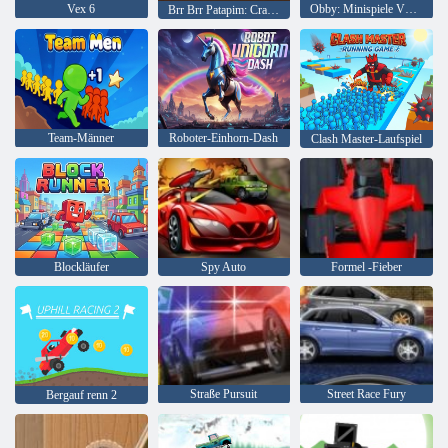
Vex 6
Obby: Minispiele VS 1000
Brr Brr Patapim: Crazy Runner-Spiel
Team-Männer
Roboter-Einhorn-Dash
Clash Master-Laufspiel
Blockläufer
Spy Auto
Formel -Fieber
Straße Pursuit
Street Race Fury
Bergauf renn 2