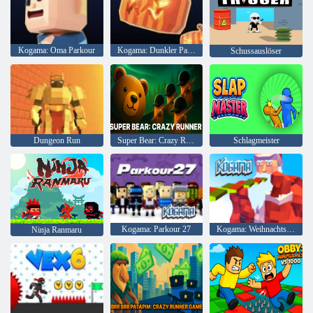
Kogama: Oma Parkour
Kogama: Dunkler Parkour
Schussauslöser
Dungeon Run
Super Bear: Crazy Runner
Schlagmeister
Kogama: Parkour 27
Kogama: Weihnachtsparkour
Ninja Ranmaru