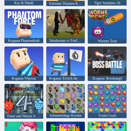
Key & Shield
Tiger Simulator 3d
Extremer Daumen-Krieg
Kogama Phantomkraft
Slenderman vs Freddy Der Fazbear
Würmer Zone
Kogama Wipeout
Kogama: Erreich die Flagge
Kogama: Bosskampf
Schmetterlings Kyodai
Fruita Crush
Feuer und Wasser 4: Kristalltempel