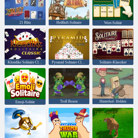
21 Blitz
Heißluft-Solitaire
Wort-Solitär
Klondike Solitaire Classic
Pyramid Solitaire Classic
Solitaire-Klassiker
Troll Boxen
Hinterhof- Helden
Emoji-Solitär