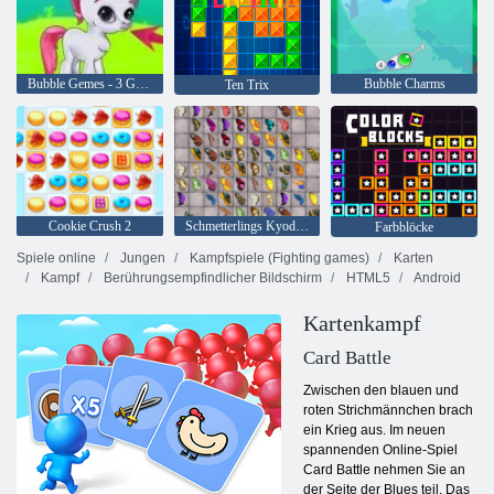
Bubble Gemes - 3 Gewinnt
Bubble Charms
Ten Trix
Cookie Crush 2
Schmetterlings Kyodai HD
Farbblöcke
Spiele online
Jungen
Kampfspiele (Fighting games)
Karten
Kampf
Berührungsempfindlicher Bildschirm
HTML5
Android
Kartenkampf
Card Battle
Zwischen den blauen und
roten Strichmännchen brach
ein Krieg aus. Im neuen
spannenden Online-Spiel
Card Battle nehmen Sie an
der Seite der Blues teil. Das