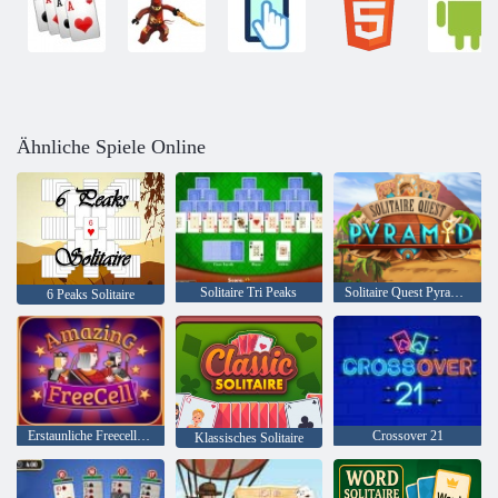
Ähnliche Spiele Online
Solitaire Tri Peaks
Solitaire Quest Pyramide
6 Peaks Solitaire
Erstaunliche Freecell Solitaire
Crossover 21
Klassisches Solitaire