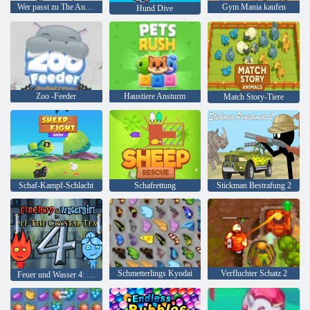
Wer passt zu The Animal
Gym Mania kaufen
Hund Dive
Zoo -Feeder
Haustiere Ansturm
Match Story-Tiere
Schaf-Kampf-Schlacht
Schafrettung
Stickman Bestrafung 2
Schmetterlings Kyodai
Verfluchter Schatz 2
Feuer und Wasser 4: Kristalltempel