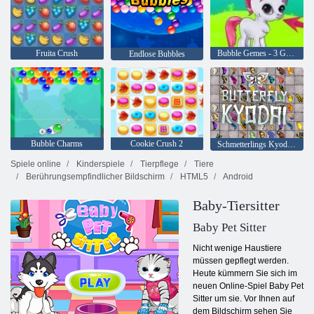
Fruita Crush
Bubble Gemes - 3 Gewinnt
Endlose Bubbles
Bubble Charms
Cookie Crush 2
Schmetterlings Kyodai HD
Spiele online
Kinderspiele
Tierpflege
Tiere
Berührungsempfindlicher Bildschirm
HTML5
Android
Baby-Tiersitter
Baby Pet Sitter
Nicht wenige Haustiere
müssen gepflegt werden.
Heute kümmern Sie sich im
neuen Online-Spiel Baby Pet
Sitter um sie. Vor Ihnen auf
dem Bildschirm sehen Sie