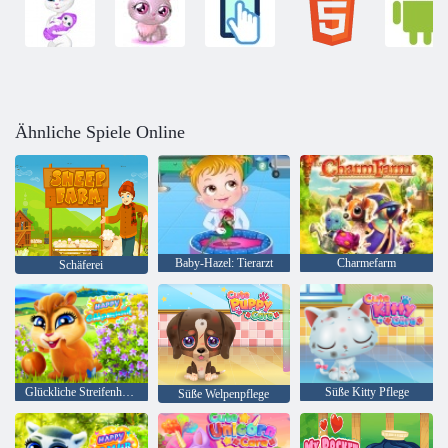
Ähnliche Spiele Online
Baby-Hazel: Tierarzt
Charmefarm
Schäferei
Glückliche Streifenhörnchen
Süße Kitty Pflege
Süße Welpenpflege