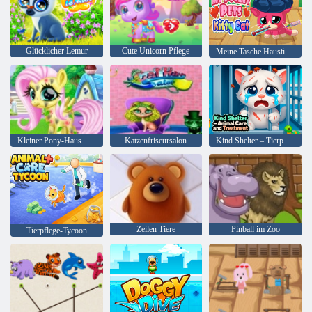
Glücklicher Lemur
Cute Unicorn Pflege
Meine Tasche Haustiere Kitty Cat
Kleiner Pony-Hausmeister
Katzenfriseursalon
Kind Shelter – Tierpflege und-behandlung
Zeilen Tiere
Pinball im Zoo
Tierpflege-Tycoon