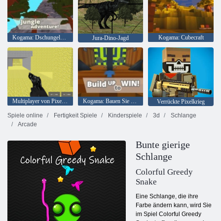
Kogama: Dschungelabenteuer
Kogama: Cubecraft
Jura-Dino-Jagd
Multiplayer von Pixel Combat
Kogama: Bauen Sie auf, um zu gewinnen
Verrückte Pixelkrieg
Spiele online
Fertigkeit Spiele
Kinderspiele
3d
Schlange
Arcade
Bunte gierige
Schlange
Colorful Greedy
Snake
Eine Schlange, die ihre
Farbe ändern kann, wird Sie
im Spiel Colorful Greedy