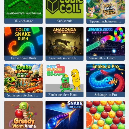
3D -Schlange
Kubikspule
Tippen, nachdenken, das Kätzchen retten!
Farbe Snake Rush
Anaconda in den Hinterzimmern
Snake 2077: Glitch War
Flucht aus dem Haustierlabyrinth
Schlange. io Pro
Schlangenrutscher. io Italienisch Brainrot