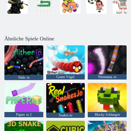
Ähnliche Spiele Online
Guten Vögel
Wormania. io
Slide. io
Papier. io 2
Blocky Schlangen
Snakes.io