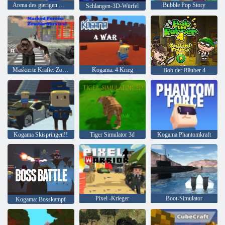
Arena des gierigen Wurms
Bubble Pop Story
Schlangen-3D-Würfel
Maskierte Kräfte: Zombie-Überleben
Kogama: 4 Krieg
Bob der Räuber 4
Kogama Skispringen!!
Tiger Simulator 3d
Kogama Phantomkraft
Pixel -Krieger
Boot-Simulator
Kogama: Bosskampf