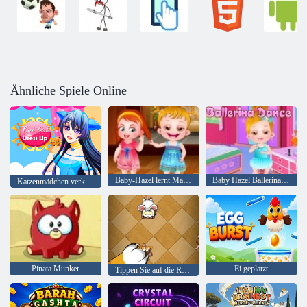
Ähnliche Spiele Online
Baby-Hazel lernt Manieren
Baby Hazel Ballerina-Tanz
Katzenmädchen verkleiden sich
Pinata Munker
Ei geplatzt
Tippen Sie auf die Ratte