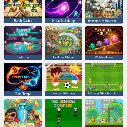
Barah Gashta
Kristallschaltung
Italienischer Brainrot Merge Clicker
Lotl Spa
Feld der Blüten
Wobble-Crew
Football Madness
Elfmeter Shootout: Euro Cup 2016
Twin Tempo