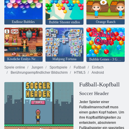
Endlose Bubbles
Orange Ranch
Bubble Shooter endlos
Köstliche Emilys New Beginning
Mahjong Fortuna
Bubble Gemes - 3 Gewinnt
Spiele online
Jungen
Sportspiele
Fußball
Einfach
Berührungsempfindlicher Bildschirm
HTML5
Android
Fußball-Kopfball
Soccer Header
Jeder Spieler einer
Fußballmannschaft muss
einen guten Kopf haben. Um
ihre Kopfballfähigkeiten zu
entwickeln, absolvieren
Fußballspieler ein spezielles