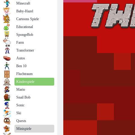
Minecraft
Baby-Hazel
Cartoons Spiele
Educational
SpongeBob
Farm
Transformer
Autos
Ben 10
Fluchtraum
Kinderspiele
Mario
Snail Bob
Sonic
Ski
Quests
Minispiele