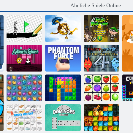
Ähnliche Spiele Online
Bob der Räuber
Zeichnen Spiel
Key & Shield
4
Feuer und
Adam und Eva:
Kogama
Wasser 4:
Adam der Geist
Phantomkraft
Kristalltempel
Fruita Crush
Ten Trix
Onet Connect