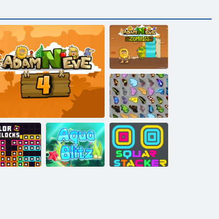
Adam und Eva:
Zombies
Schmetterlings
Kyodai
Farbblöcke
Adam und Eva 4
Aqua Blitz
Square Stapler