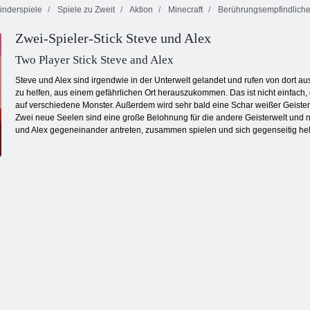
inderspiele
Spiele zu Zweit
Aktion
Minecraft
Berührungsempfindlicher
Zwei-Spieler-Stick Steve und Alex
Dominoes
Goldrausch
Küche Mahjong
Klassiker
Spiel
Two Player Stick Steve and Alex
Steve und Alex sind irgendwie in der Unterwelt gelandet und rufen von dort aus
zu helfen, aus einem gefährlichen Ort herauszukommen. Das ist nicht einfach,
auf verschiedene Monster. Außerdem wird sehr bald eine Schar weißer Geister
Zwei neue Seelen sind eine große Belohnung für die andere Geisterwelt und n
und Alex gegeneinander antreten, zusammen spielen und sich gegenseitig hel