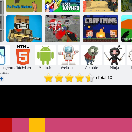
Fox Family
Simulator
Crazysteve. io
Pixel -Krieger
Pi
Pixelkriege
Fa
Verrückte
Apokalypse
Pixelkrieg
Zombie
Handwerk
rungsempfindlicher
HTML5
Android
Weltraum
Zombie
Ninja
chirm
(Total 10)