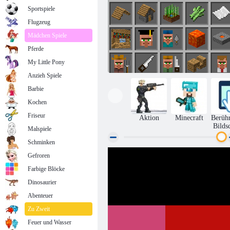
Sportspiele
Flugzeug
Mädchen Spiele
Pferde
My Little Pony
Anzieh Spiele
Barbie
Kochen
Friseur
Aktion
Minecraft
Berüh
Bilds
Malspiele
Schminken
Gefroren
Grindcraft
Farbige Blöcke
Dinosaurier
Abenteuer
Zu Zweit
Feuer und Wasser