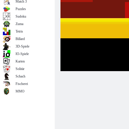
Match 3
Puzzles
Sudoku
Zuma
Tetris
Billard
3D-Spiele
IO-Spiele
Karten
Solitär
Schach
Fischerei
MMO