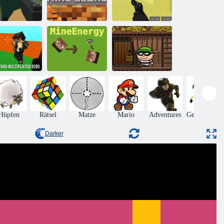
Multiplayer von
xelüberleben
Mine Clone 4
Pixel Combat
hrzeugkriege
Multiplayer
2020
Mineenergy
Bob the Robber
Hüpfen
Rätsel
Matze
Mario
Adventures
Geschicklich
Darker