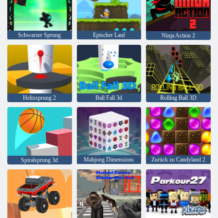
Schwarzer Sprung
Epischer Lauf
Ninja Action 2
Helixsprung 2
Ball Fall 3d
Rolling Ball 3D
Mahjong Dimensions
Zurück zu Candyland 2
Spiralsprung 3d