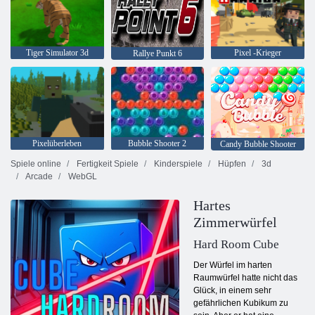
Tiger Simulator 3d
Pixel -Krieger
Rallye Punkt 6
Pixelüberleben
Bubble Shooter 2
Candy Bubble Shooter
Spiele online
Fertigkeit Spiele
Kinderspiele
Hüpfen
3d
Arcade
WebGL
Hartes
Zimmerwürfel
Hard Room Cube
Der Würfel im harten
Raumwürfel hatte nicht das
Glück, in einem sehr
gefährlichen Kubikum zu