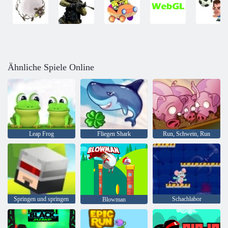
Ähnliche Spiele Online
Leap Frog
Fliegen Shark
Run, Schwein, Run
Springen und springen
Schachlabor
Blowman