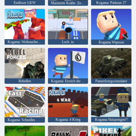
Endloser LKW
Kogama: Parkour 27
Maskierte Kräfte: Zombie-Überleben
Kogama: Weihnachtsparkour
Loch. io
Kogama Wipeout
Rebellen
Kogama: Erreich die Flagge
Panzerkriegssimulator
Kogama: 4 Krieg
Kogama Skispringen!!
Kogama: Schnelles Rennen