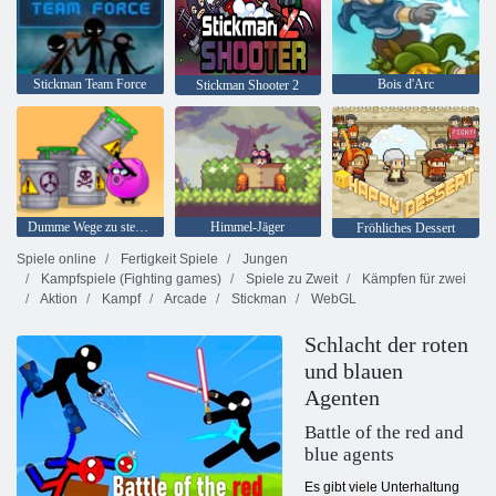
Stickman Team Force
Bois d'Arc
Stickman Shooter 2
Dumme Wege zu sterben 2
Himmel-Jäger
Fröhliches Dessert
Spiele online
Fertigkeit Spiele
Jungen
Kampfspiele (Fighting games)
Spiele zu Zweit
Kämpfen für zwei
Aktion
Kampf
Arcade
Stickman
WebGL
Schlacht der roten
und blauen
Agenten
Battle of the red and
blue agents
Es gibt viele Unterhaltung