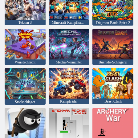
Tekken 3
Minecraft-Kampfkampf
Digimon Battle Spirit 2
Wurstschlacht
Mecha-Vernichter
Bushido-Schlägerei
Kampfräder
Beast Clash
Stockschläger