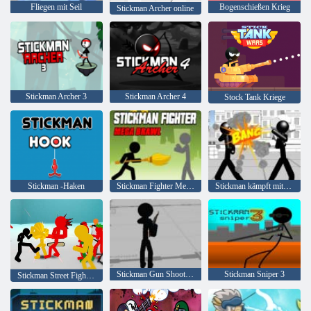
Fliegen mit Seil
Bogenschießen Krieg
Stickman Archer online
Stickman Archer 3
Stickman Archer 4
Stock Tank Kriege
Stickman -Haken
Stickman Fighter Mega Brawl
Stickman kämpft mit 3D
Stickman Gun Shooter 3D
Stickman Sniper 3
Stickman Street Fighting 3D