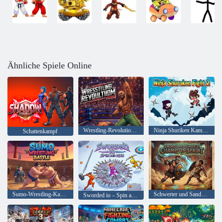
Ähnliche Spiele Online
Wrestling-Revolution-Arena
Ninja Shuriken Kampf 2
Schattenkampf
Sumo-Wrestling-Kampf
Schwerter und Sandalen: Champion Sprint
Sworded io – Spin and Rub