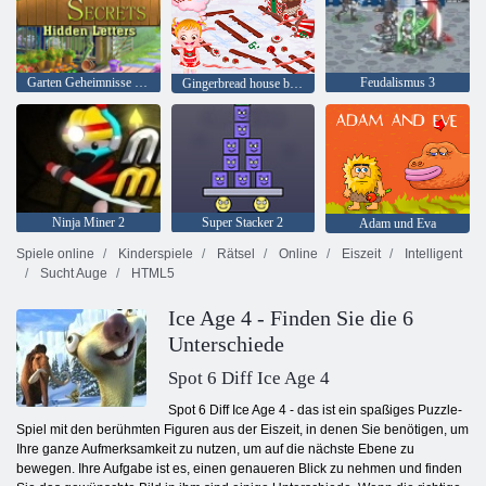
Garten Geheimnisse versteckte Buchstaben
Feudalismus 3
Gingerbread house baby Hazel
Ninja Miner 2
Super Stacker 2
Adam und Eva
Spiele online
Kinderspiele
Rätsel
Online
Eiszeit
Intelligent
Sucht Auge
HTML5
Ice Age 4 - Finden Sie die 6
Unterschiede
Spot 6 Diff Ice Age 4
Spot 6 Diff Ice Age 4 - das ist ein spaßiges Puzzle-
Spiel mit den berühmten Figuren aus der Eiszeit, in denen Sie benötigen, um
Ihre ganze Aufmerksamkeit zu nutzen, um auf die nächste Ebene zu
bewegen. Ihre Aufgabe ist es, einen genaueren Blick zu nehmen und finden