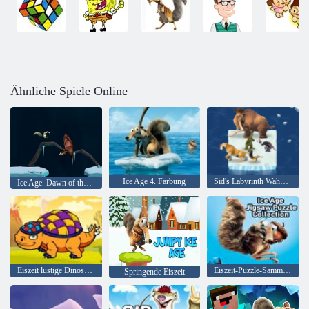
Ähnliche Spiele Online
Ice Age 4. Färbung
Sid's Labyrinth Wahnsinn
Ice Age. Dawn of the Dinosaurs
Eiszeit lustige Dinosaurier Färbung
Eiszeit-Puzzle-Sammlung
Springende Eiszeit