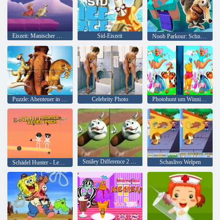
Eiszeit: Manischer Meteorlauf
Sid-Eiszeit
Noob Parkour: Schneezeitalter
Puzzle: Abenteuer in der Eiszeit
Celebrity Photo
Photohunt um Winnie the Pooh
Smiley Difference 2 Sport Edition
Schaslivo Welpen
Schädel Hunter - Level Pack