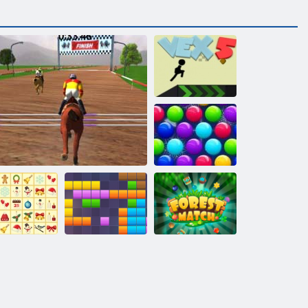
Vex 5
Smarty Bubbles
X-Mas
KrisMas
Mahjong
Springpferde-Meister
11x11 Blöcke
Waldmatch