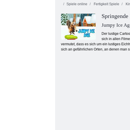
Spiele online
Fertigkeit Spiele
Kin
Springende 
Jumpy Ice Ag
Der lustige Cartoo
sich in allen Film
vermutet, dass es sich um ein lustiges Eic
Stehlen Sie mit Noob und Pro einen
Brainrot!
sich an gefährlichen Orten, an denen man 