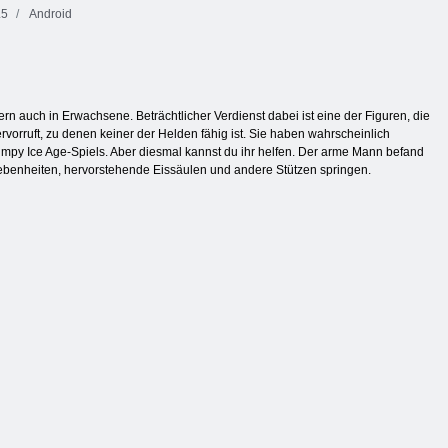
5
Android
ern auch in Erwachsene. Beträchtlicher Verdienst dabei ist eine der Figuren, die
ervorruft, zu denen keiner der Helden fähig ist. Sie haben wahrscheinlich
Jumpy Ice Age-Spiels. Aber diesmal kannst du ihr helfen. Der arme Mann befand
ebenheiten, hervorstehende Eissäulen und andere Stützen springen.