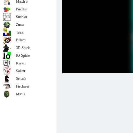
Match 3
Puzzles
Sudoku
Zuma
Tetris
Billard
3D-Spiele
IO-Spiele
Karten
Solitär
Schach
Fischerei
MMO