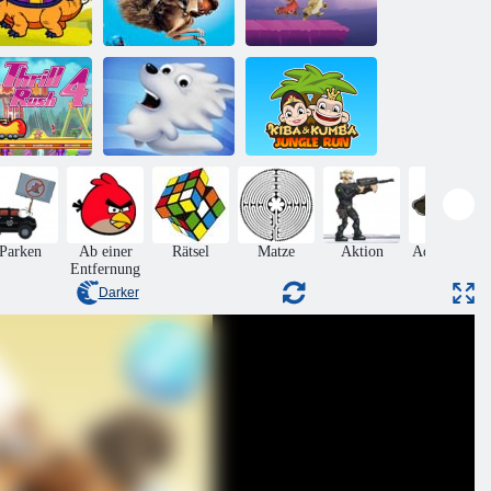
iszeit lustige
Eiszeit:
Dinosaurier
Eiszeit-Puzzle-
Manischer
Färbung
Sammlung
Meteorlauf
Kiba und
ervenkitzel
Kumba:
Rush 4
Snow Globe
Dschungellauf
Parken
Ab einer
Rätsel
Matze
Aktion
Adventures
Entfernung
Darker