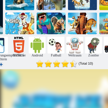
Ice Age 4 -
E
Ice Age 4.
Finden Sie die 6
Sid's Labyrinth
Färbung
Unterschiede
Wahnsinn
Puzzle:
Noob Parkour:
Abenteuer in der
N
Sid-Eiszeit
Schneezeitalter
Eiszeit
rungsempfindlicher
HTML5
Android
Fußball
Weltraum
Zombie
chirm
(Total 10)