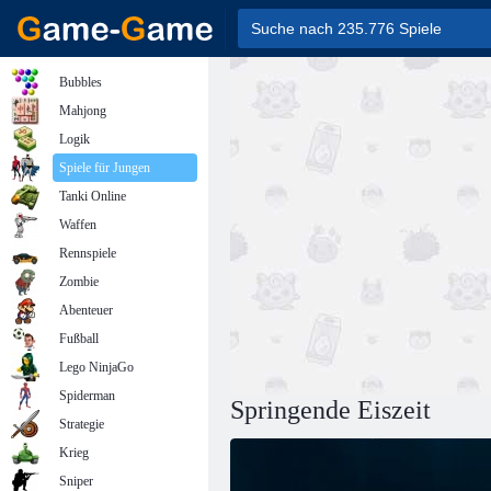
Bubbles
Mahjong
Logik
Spiele für Jungen
Tanki Online
Waffen
Rennspiele
Zombie
Abenteuer
Fußball
Lego NinjaGo
Spiderman
Springende Eiszeit
Strategie
Krieg
Sniper