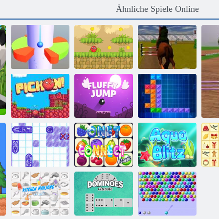
Ähnliche Spiele Online
Roter Bounce
Jumping Horse
Helixballsprung
Ball 5
3D
Pichon: Der
Flauschiger
Hüpfvogel
Sprung
Ten Trix
Schiffe
Versenken
Onet Connect
Aqua Blitz