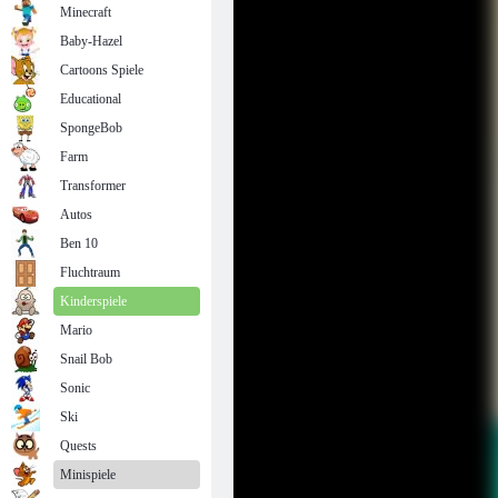
Minecraft
Baby-Hazel
Cartoons Spiele
Educational
SpongeBob
Farm
Transformer
Autos
Ben 10
Fluchtraum
Kinderspiele
Mario
Snail Bob
Sonic
Ski
Quests
Minispiele