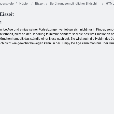
derspiele
Hüpfen
Eiszeit
Berührungsempfindlicher Bildschirm
HTML
Eiszeit
Dominoes
Bubble Shooter
Küche Mahjong
Klassiker
HTML5
e
n Ice Age und einige seiner Fortsetzungen verliebten sich nicht nur in Kinder, sond
en fernhält, nicht an der Handlung teilnimmt, sondern so viele positive Emotionen h
hhörnchen handelt, das ständig einer Nuss nachjagt. Sie wird auch die Heldin des 
sich nicht wie gewohnt bewegen kann. In der Jumpy Ice Age kann man nur über Un