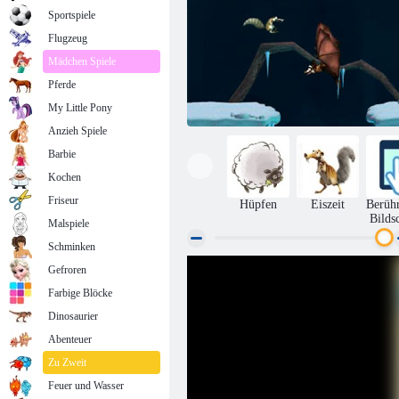
Sportspiele
Flugzeug
Mädchen Spiele
Pferde
My Little Pony
Anzieh Spiele
Barbie
Kochen
Friseur
Hüpfen
Eiszeit
Berüh
Bilds
Malspiele
Schminken
Gefroren
Ice Age. Dawn of the Dinosaurs
Farbige Blöcke
Dinosaurier
Abenteuer
Zu Zweit
Feuer und Wasser