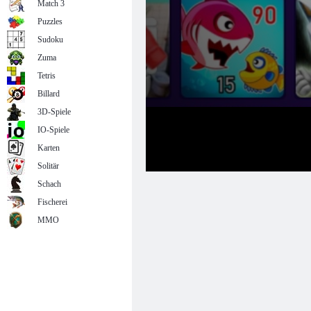
Match 3
Puzzles
Sudoku
Zuma
Tetris
Billard
3D-Spiele
IO-Spiele
Karten
Solitär
Schach
Fischerei
MMO