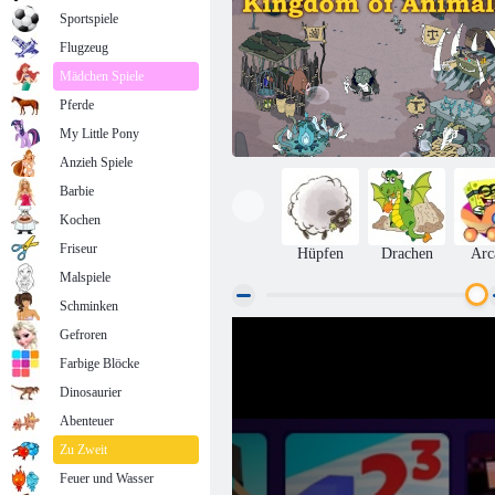
Sportspiele
Flugzeug
Mädchen Spiele
Pferde
My Little Pony
Anzieh Spiele
Barbie
Kochen
Friseur
Hüpfen
Drachen
Arc
Malspiele
Schminken
Gefroren
Urdruiden: Königreich der Tiere
Farbige Blöcke
Dinosaurier
Abenteuer
Zu Zweit
Feuer und Wasser