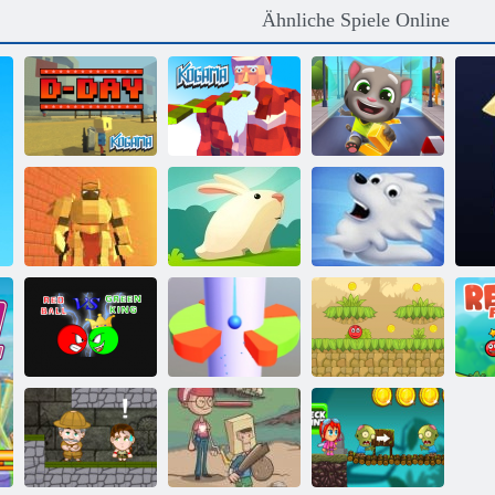
Ähnliche Spiele Online
Sprechen Tom
Kogama:
Gold Online
Kogama: D Tag
Weihnachtsparkour
laufen
Gierig
Dungeon Run
Kaninchen
Snow Globe
Roter Ball gegen
Roter Bounce
R
Green King
Helixballsprung
Ball 5