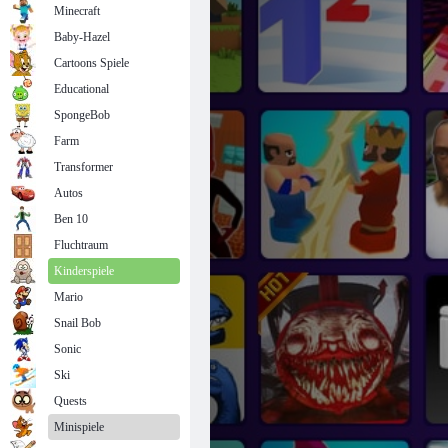
Minecraft
Baby-Hazel
Cartoons Spiele
Educational
SpongeBob
Farm
Transformer
Autos
Ben 10
Fluchtraum
Kinderspiele
Mario
Snail Bob
Sonic
Ski
Quests
Minispiele