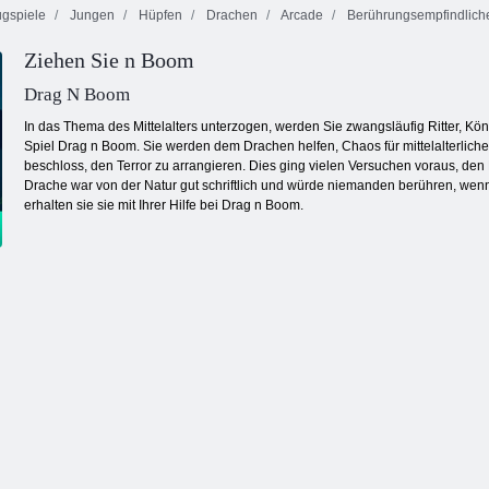
gspiele
Jungen
Hüpfen
Drachen
Arcade
Berührungsempfindliche
Ziehen Sie n Boom
Hinterhof-
Ninja Kid gegen
Inca Abenteuer
Helden
Zombies
Drag N Boom
In das Thema des Mittelalters unterzogen, werden Sie zwangsläufig Ritter, K
Spiel Drag n Boom. Sie werden dem Drachen helfen, Chaos für mittelalterliche K
beschloss, den Terror zu arrangieren. Dies ging vielen Versuchen voraus, den 
Drache war von der Natur gut schriftlich und würde niemanden berühren, wenn 
erhalten sie sie mit Ihrer Hilfe bei Drag n Boom.