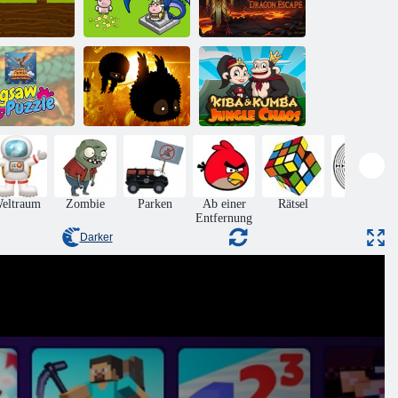
Mausjagd 2
Magma Dragon
Player
Kuhschloss
entkommt
Fliegende
chinesische
Kiba und
achenpuzzle -
Kumba:
Rätsel
Badland
Dschungelchaos
eltraum
Zombie
Parken
Ab einer
Rätsel
Matze
Entfernung
Darker