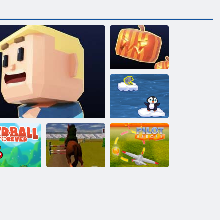
Kogama:
Dunkler Parkour
Pinguin Sprung
oter Ball für
Jumping Horse
immer
Kogama: Oma Parkour
3D
Heroisch Pilot