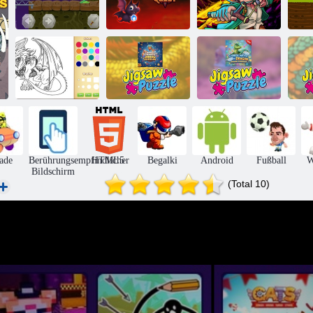
Dragon Clash
Drago Sky
Adventure
Quest
Aidan in Gefahr
Malbuch für
Chinesische
Chinesische
Drachen
Drachenpuzzle
Wasserdrachenpuzzle
Dr
Chimäre
Rätsel
Rätsel
ade
Berührungsempfindlicher
HTML5
Begalki
Android
Fußball
W
Bildschirm
(Total 10)