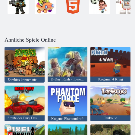
Ähnliche Spiele Online
D-Day: Rush - Tower Defense
Kogama: 4 Krieg
Zombies können nicht springen
Straße des Fury Desert Strike
Tanko. io
Kogama Phantomkraft