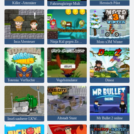
Killer -Attentäter
Heroisch Pilot
Fahrzeugkriege Multiplayer 2020
Inca Abenteuer
Ninja Kid gegen Zombies
Moto x3M Winter
Totemia: Verfluchte Murmeln
Vogelsimulator
Dinoz
Altstadt Stunt
Mr Bullet 2 online
Insel-sauberer LKW-Abfall Sim