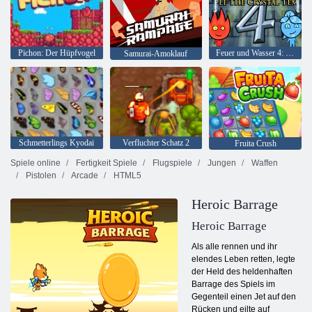
Pichon: Der Hüpfvogel
Feuer und Wasser 4: Kristalltempel
Samurai-Amoklauf
Schmetterlings Kyodai
Verfluchter Schatz 2
Fruita Crush
Spiele online
Fertigkeit Spiele
Flugspiele
Jungen
Waffen
Pistolen
Arcade
HTML5
Heroic Barrage
Heroic Barrage
Als alle rennen und ihr
elendes Leben retten, legte
der Held des heldenhaften
Barrage des Spiels im
Gegenteil einen Jet auf den
Rücken und eilte auf