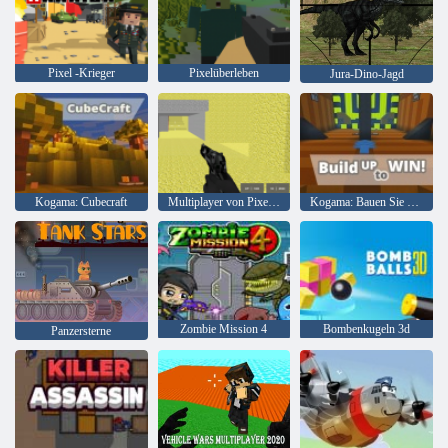
Pixel -Krieger
Pixelüberleben
Jura-Dino-Jagd
Kogama: Cubecraft
Multiplayer von Pixel Combat
Kogama: Bauen Sie auf, um zu gewinnen
Zombie Mission 4
Bombenkugeln 3d
Panzersterne