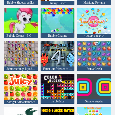
Bubble Shooter endlos
Mahjong Fortuna
Orange Ranch
Bubble Gemes - 3 Gewinnt
Bubble Charms
Cookie Crush 2
Schmetterlings Kyodai HD
Feuer und Wasser 4: Kristalltempel
Fruita Crush
Farbblöcke
Square Stapler
Saftiger Armaturenbrett