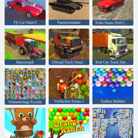
Fly Car Stunt 4
Panzersimulator
Echte Stunts Drift Car Driving 3d
Bauernstadt
Offroad Truck Simulator Hill Climb
Real City Truck Simulator
Verfluchter Schatz 2
Endlose Bubbles
Schmetterlings Kyodai