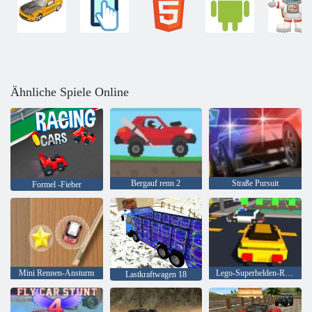
Ähnliche Spiele Online
Bergauf renn 2
Straße Pursuit
Formel -Fieber
Mini Rennen-Ansturm
Lego-Superhelden-Rennen
Lastkraftwagen 18