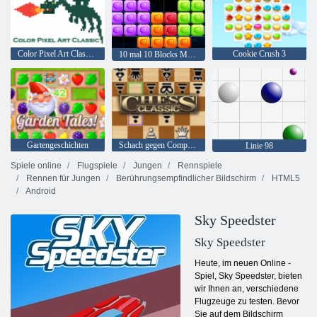
Color Pixel Art Classic Classic
Cookie Crush 3
10 mal 10 Blocks Match
Gartengeschichten
Schach gegen Computer
Linie 98
Spiele online
Flugspiele
Jungen
Rennspiele
Rennen für Jungen
Berührungsempfindlicher Bildschirm
HTML5
Android
Sky Speedster
Sky Speedster
Heute, im neuen Online -
Spiel, Sky Speedster, bieten
wir Ihnen an, verschiedene
Flugzeuge zu testen. Bevor
Sie auf dem Bildschirm