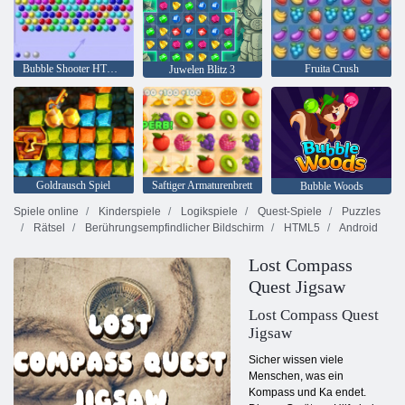
Bubble Shooter HTML5
Fruita Crush
Juwelen Blitz 3
Goldrausch Spiel
Saftiger Armaturenbrett
Bubble Woods
Spiele online
Kinderspiele
Logikspiele
Quest-Spiele
Puzzles
Rätsel
Berührungsempfindlicher Bildschirm
HTML5
Android
Lost Compass
Quest Jigsaw
Lost Compass Quest
Jigsaw
Sicher wissen viele
Menschen, was ein
Kompass und Ka endet.