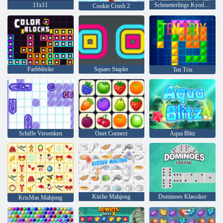
11x11
Schmetterlings Kyodai HD
Cookie Crush 2
Farbblöcke
Square Stapler
Ten Trix
Schiffe Versenken
Onet Connect
Aqua Blitz
Küche Mahjong
Dominoes Klassiker
KrisMas Mahjong