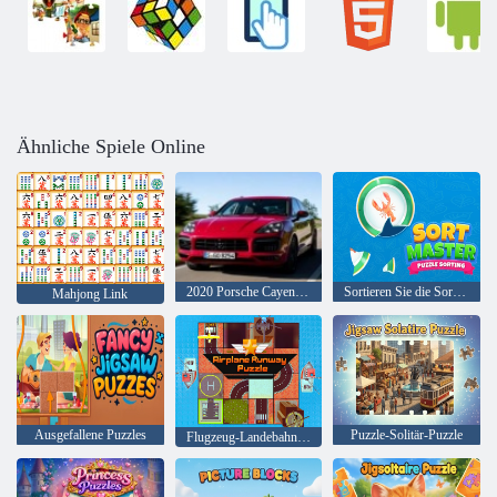
Ähnliche Spiele Online
2020 Porsche Cayenne GTS
Sortieren Sie die Sortierung des Master-Puzzles
Mahjong Link
Ausgefallene Puzzles
Puzzle-Solitär-Puzzle
Flugzeug-Landebahn-Puzzle