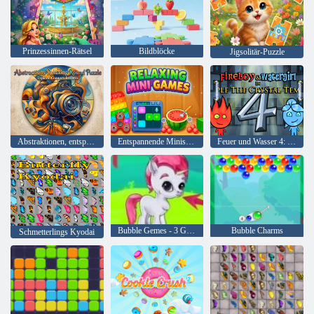
Prinzessinnen-Rätsel
Bildblöcke
Jigsolitär-Puzzle
Abstraktionen, entspannendes rundes Puzzle
Entspannende Minispiele
Feuer und Wasser 4: Kristalltempel
Bubble Gemes - 3 Gewinnt
Bubble Charms
Schmetterlings Kyodai