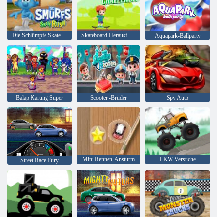
Die Schlümpfe Skate Rush
Skateboard-Herausforderungen
Aquapark-Ballparty
Balap Karung Super
Scooter -Brüder
Spy Auto
Mini Rennen-Ansturm
LKW-Versuche
Street Race Fury