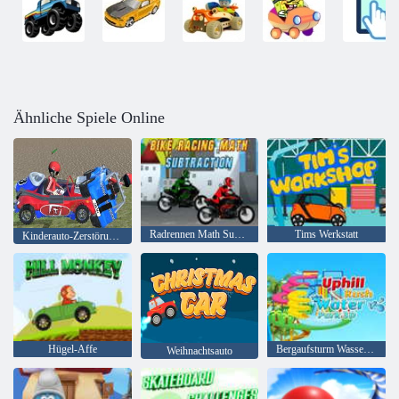
Ähnliche Spiele Online
Radrennen Math Subtraktion
Tims Werkstatt
Kinderauto-Zerstörungs-Karikatur
Hügel-Affe
Bergaufsturm Wasserpark 3D
Weihnachtsauto