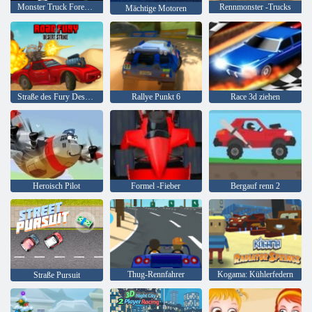
Monster Truck Forest-Lieferung
Rennmonster -Trucks
Mächtige Motoren
Straße des Fury Desert Strike
Rallye Punkt 6
Race 3d ziehen
Heroisch Pilot
Formel -Fieber
Bergauf renn 2
Thug-Rennfahrer
Kogama: Kühlerfedern
Straße Pursuit