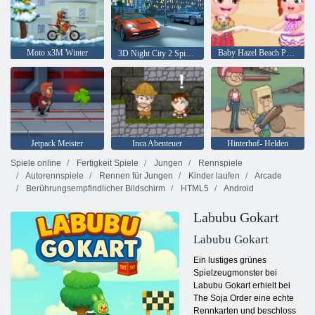
Moto x3M Winter
Baby Hazel Beach Party
3D Night City 2 Spielerrennen
Jetpack Meister
Inca Abenteuer
Hinterhof- Helden
Spiele online
Fertigkeit Spiele
Jungen
Rennspiele
Autorennspiele
Rennen für Jungen
Kinder laufen
Arcade
Berührungsempfindlicher Bildschirm
HTML5
Android
Labubu Gokart
Labubu Gokart
Ein lustiges grünes
Spielzeugmonster bei
Labubu Gokart erhielt bei
The Soja Order eine echte
Rennkarten und beschloss