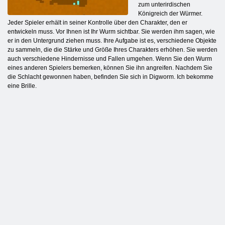
zum unterirdischen
Königreich der Würmer.
Jeder Spieler erhält in seiner Kontrolle über den Charakter, den er
entwickeln muss. Vor Ihnen ist Ihr Wurm sichtbar. Sie werden ihm sagen, wie
er in den Untergrund ziehen muss. Ihre Aufgabe ist es, verschiedene Objekte
zu sammeln, die die Stärke und Größe Ihres Charakters erhöhen. Sie werden
auch verschiedene Hindernisse und Fallen umgehen. Wenn Sie den Wurm
eines anderen Spielers bemerken, können Sie ihn angreifen. Nachdem Sie
die Schlacht gewonnen haben, befinden Sie sich in Digworm. Ich bekomme
eine Brille.