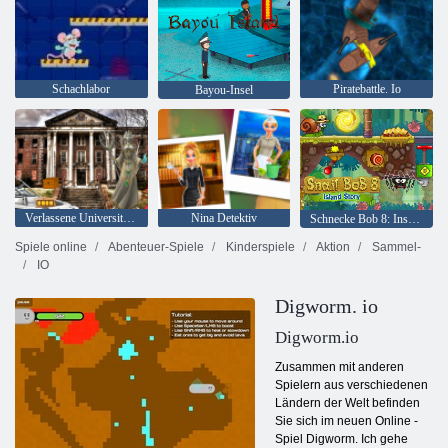
Schachlabor
Piratebattle. Io
Bayou-Insel
Verlassene Universität HTML5 Escape
Nina Detektiv
Schnecke Bob 8: Inselgeschichte
Spiele online
Abenteuer-Spiele
Kinderspiele
Aktion
Sammel-
IO
Digworm. io
Digworm.io
Zusammen mit anderen
Spielern aus verschiedenen
Ländern der Welt befinden
Sie sich im neuen Online -
Spiel Digworm. Ich gehe