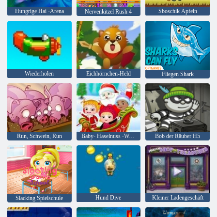
Hungrige Hai -Arena
Sboschik Äpfeln
Nervenkitzel Rush 4
Wiederholen
Eichhörnchen-Held
Fliegen Shark
Run, Schwein, Run
Baby- Haselnuss -Weihnachtsüberraschung
Bob der Räuber H5
Hund Dive
Kleiner Ladengeschäft
Slacking Spielschule