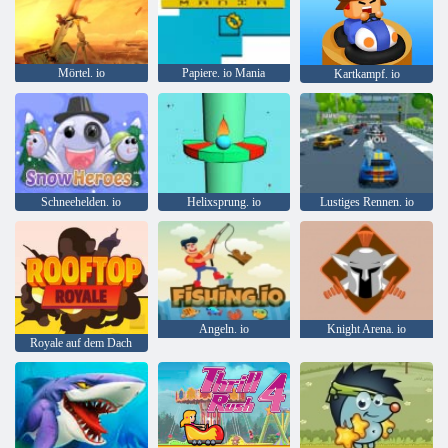
Mörtel. io
Papiere. io Mania
Kartkampf. io
Schneehelden. io
Helixsprung. io
Lustiges Rennen. io
Angeln. io
Knight Arena. io
Royale auf dem Dach