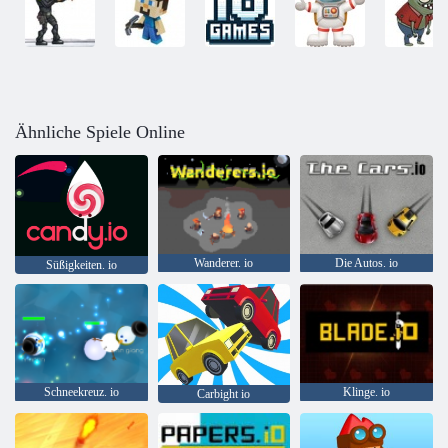
Ähnliche Spiele Online
Wanderer. io
Die Autos. io
Süßigkeiten. io
Schneekreuz. io
Klinge. io
Carbight io