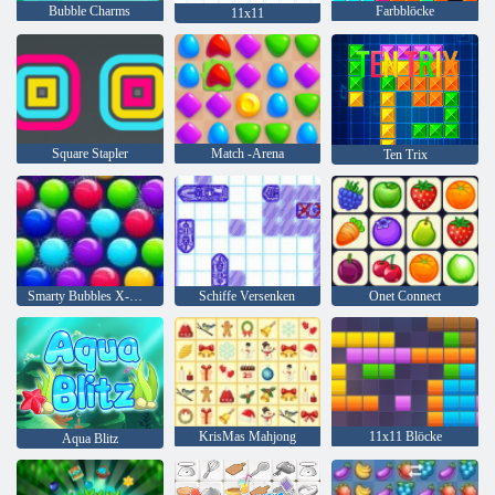
Bubble Charms
Farbblöcke
11x11
Square Stapler
Match -Arena
Ten Trix
Smarty Bubbles X-Mas
Schiffe Versenken
Onet Connect
KrisMas Mahjong
11x11 Blöcke
Aqua Blitz