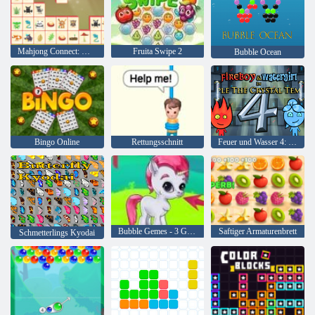
Mahjong Connect: Woodventure
Fruita Swipe 2
Bubble Ocean
Bingo Online
Rettungsschnitt
Feuer und Wasser 4: Kristalltempel
Bubble Gemes - 3 Gewinnt
Saftiger Armaturenbrett
Schmetterlings Kyodai