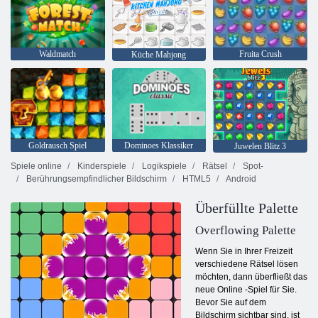
Waldmatch
Fruita Crush
Küche Mahjong
Goldrausch Spiel
Dominoes Klassiker
Juwelen Blitz 3
Spiele online
Kinderspiele
Logikspiele
Rätsel
Spot-
Berührungsempfindlicher Bildschirm
HTML5
Android
Überfüllte Palette
Overflowing Palette
Wenn Sie in Ihrer Freizeit
verschiedene Rätsel lösen
möchten, dann überfließt das
neue Online -Spiel für Sie.
Bevor Sie auf dem
Bildschirm sichtbar sind, ist