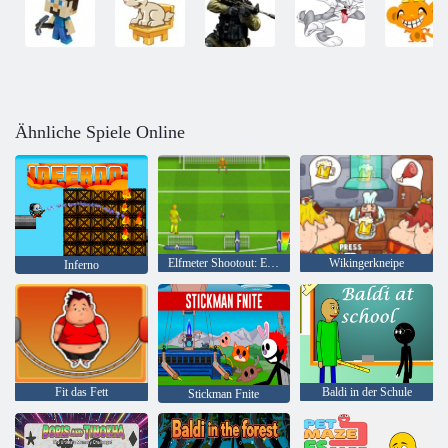
Ähnliche Spiele Online
Elfmeter Shootout: Euro Cup 2016
Wikingerkneipe
Inferno
Fit das Fett
Baldi in der Schule
Stickman Fnite