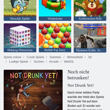
Sboschik Äpfeln
Wiederholen
Eichhörnchen-Held
Mahjong Dimensions
Bubble Pop Story
Maskierte Kräfte: Zombie-Überleben
Spiele online
Coole Spiele
Sammel-
Wimmelbild
3d
Lustige Spiele
Suchen
Arcade
WebGL
Noch nicht
betrunken!
Not Drunk Yet!
Nach einer wilden Party
wachte der Held des Spiels
Not Drunk Yet auf dem
Boden auf. Er wurde von