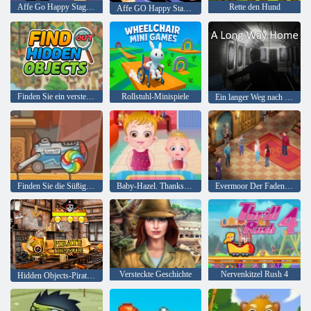
Affe Go Happy Stage 377
Rette den Hund
Affe GO Happy Stage 399
Finden Sie ein verstecktes Objekt heraus
Rollstuhl-Minispiele
Ein langer Weg nach Hause
Finden Sie die Süßigkeit
Baby-Hazel. Thanksgiving-Spaß
Evermoor Der Faden des Schicksals
Versteckte Geschichte
Nervenkitzel Rush 4
Hidden Objects-Piraten-Schatz