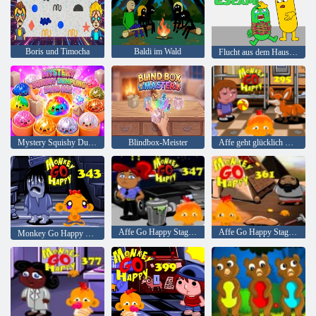
Boris und Timocha
Baldi im Wald
Flucht aus dem Haustierlabyrinth
Mystery Squishy Dumpling Blind Box
Blindbox-Meister
Affe geht glücklich Stufe 295
Affe Go Happy Stage 347
Affe Go Happy Stage 361
Monkey Go Happy Stage 343,