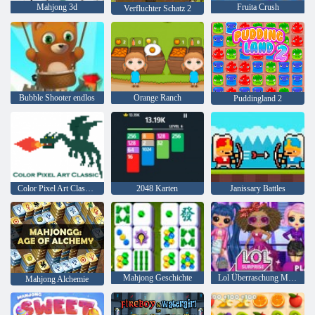
Mahjong 3d
Fruita Crush
Verfluchter Schatz 2
Bubble Shooter endlos
Orange Ranch
Puddingland 2
Color Pixel Art Classic Classic
2048 Karten
Janissary Battles
Mahjong Geschichte
Lol Überraschung Millennials
Mahjong Alchemie