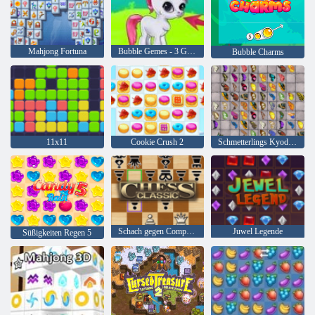
Mahjong Fortuna
Bubble Gemes - 3 Gewinnt
Bubble Charms
11x11
Cookie Crush 2
Schmetterlings Kyodai HD
Schach gegen Computer
Juwel Legende
Süßigkeiten Regen 5