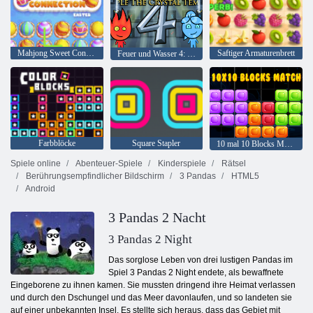
Mahjong Sweet Connection Ostern
Saftiger Armaturenbrett
Feuer und Wasser 4: Kristalltempel
Farbblöcke
Square Stapler
10 mal 10 Blocks Match
Spiele online
Abenteuer-Spiele
Kinderspiele
Rätsel
Berührungsempfindlicher Bildschirm
3 Pandas
HTML5
Android
3 Pandas 2 Nacht
3 Pandas 2 Night
Das sorglose Leben von drei lustigen Pandas im
Spiel 3 Pandas 2 Night endete, als bewaffnete
Eingeborene zu ihnen kamen. Sie mussten dringend ihre Heimat verlassen
und durch den Dschungel und das Meer davonlaufen, und so landeten sie
auf einer unbekannten Insel. Es stellte sich heraus, dass das Gebiet mit