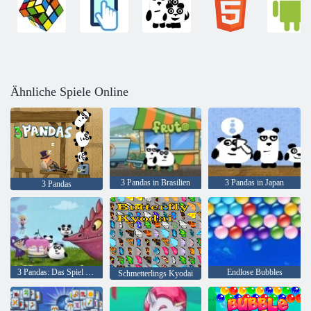
Ähnliche Spiele Online
3 Pandas in Brasilien
3 Pandas in Japan
3 Pandas
3 Pandas: Das Spiel der Phantasie
Endlose Bubbles
Schmetterlings Kyodai