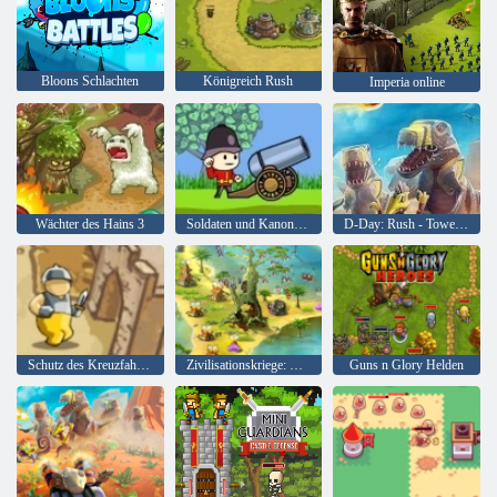
Bloons Schlachten
Königreich Rush
Imperia online
Wächter des Hains 3
Soldaten und Kanonen: Mountain Attack
D-Day: Rush - Tower Defense
Schutz des Kreuzfahrers
Zivilisationskriege: Meisterausgabe
Guns n Glory Helden