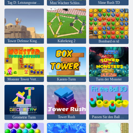
Tag D: Leistungsstarker Schutz
Slime Rush TD
Mini Wächter Schloss Verteidigung
Tower Defense Kingdom
Käferkrieg 2
Bombard es td
Monster Tower Verteidigung
Kasten-Turm
Turm der Monster
Tower Rush
Passen Sie den Ball 3D ein
Geometrie Turm