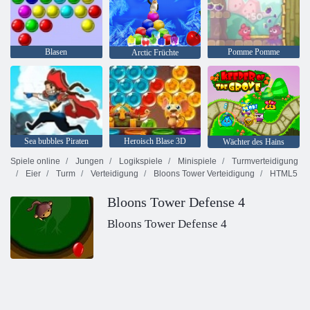
Blasen
Pomme Pomme
Arctic Früchte
Sea bubbles Piraten
Heroisch Blase 3D
Wächter des Hains
Spiele online
Jungen
Logikspiele
Minispiele
Turmverteidigung
Eier
Turm
Verteidigung
Bloons Tower Verteidigung
HTML5
Bloons Tower Defense 4
Bloons Tower Defense 4