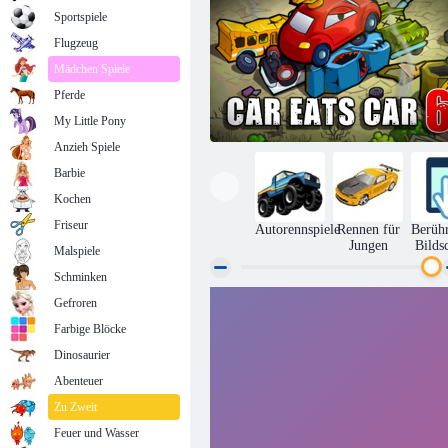
Sportspiele
Flugzeug
Mädchen Spiele
Pferde
My Little Pony
Anzieh Spiele
Barbie
Kochen
Friseur
Autorennspiele
Rennen für
Berüh
Jungen
Bilds
Malspiele
Schminken
Gefroren
Auto isst Auto 6
Farbige Blöcke
Dinosaurier
Abenteuer
Zu Zweit
Feuer und Wasser