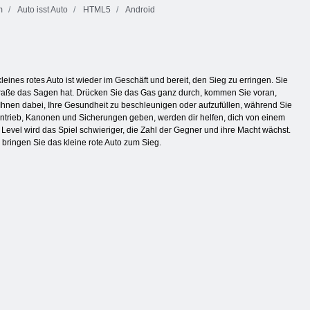
m
Auto isst Auto
HTML5
Android
ines rotes Auto ist wieder im Geschäft und bereit, den Sieg zu erringen. Sie
Straße das Sagen hat. Drücken Sie das Gas ganz durch, kommen Sie voran,
hnen dabei, Ihre Gesundheit zu beschleunigen oder aufzufüllen, während Sie
Antrieb, Kanonen und Sicherungen geben, werden dir helfen, dich von einem
m Level wird das Spiel schwieriger, die Zahl der Gegner und ihre Macht wächst.
d bringen Sie das kleine rote Auto zum Sieg.