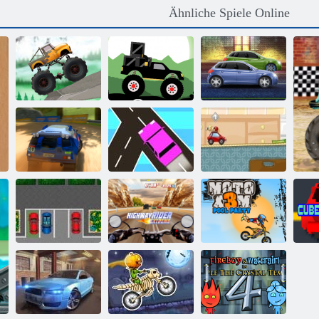
Ähnliche Spiele Online
Monster Truck
Mächtige
LKW-Versuche
Forest-Lieferung
Motoren
Verkehr läuft
Paintball -
Rallye Punkt 6
online
Rennfahrer
Parken
Highway Fahrer
Moto X3M Pool
Leidenschaft
Extrem
Party