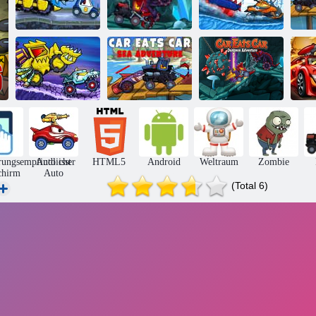
Auto isst Auto:
Au
Auto isst Auto 4
Auto isst Auto 5
Winterabenteuer
Me
Auto frisst Auto:
Auto frisst Auto:
Arktisches
Auto frisst Auto:
Dungeon-
Abenteuer
Seeabenteuer
Abenteuer
rungsempfindlicher
Auto isst
HTML5
Android
Weltraum
Zombie
chirm
Auto
(Total 6)