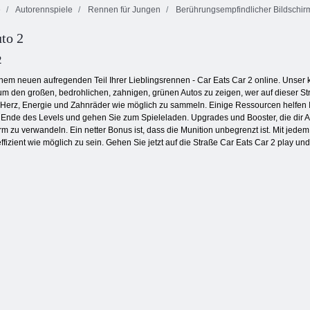
e
Autorennspiele
Rennen für Jungen
Berührungsempfindlicher Bildschir
Extremer
Feuer und
uto 2
Asphalt-
Moto x3M
Wasser 4:
Autorennen
gruseliges Land
Kristalltempel
2
em neuen aufregenden Teil Ihrer Lieblingsrennen - Car Eats Car 2 online. Unser kle
 um den großen, bedrohlichen, zahnigen, grünen Autos zu zeigen, wer auf dieser 
 Herz, Energie und Zahnräder wie möglich zu sammeln. Einige Ressourcen helfen I
 Ende des Levels und gehen Sie zum Spieleladen. Upgrades und Booster, die dir 
rm zu verwandeln. Ein netter Bonus ist, dass die Munition unbegrenzt ist. Mit jede
fizient wie möglich zu sein. Gehen Sie jetzt auf die Straße Car Eats Car 2 play un