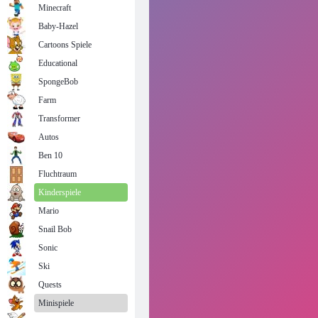
Minecraft
Baby-Hazel
Cartoons Spiele
Educational
SpongeBob
Farm
Transformer
Autos
Ben 10
Fluchtraum
Kinderspiele
Mario
Snail Bob
Sonic
Ski
Quests
Minispiele