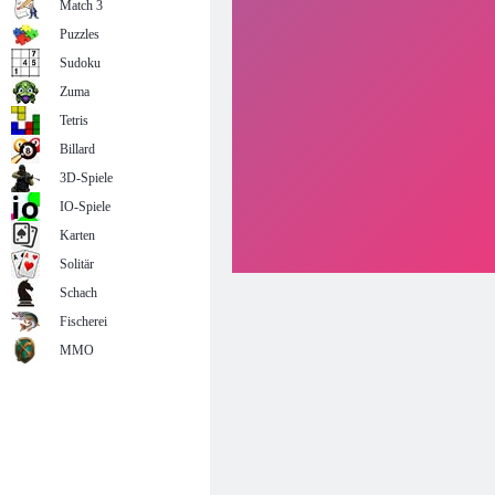
Match 3
Puzzles
Sudoku
Zuma
Tetris
Billard
3D-Spiele
IO-Spiele
Karten
Solitär
Schach
Fischerei
MMO