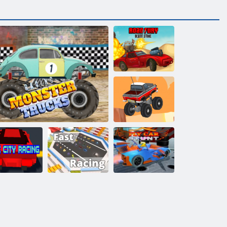
Straße des Fury
Desert Strike
Endloser LKW
Kogama:
Cube City
Schnelles
Racing
Rennmonster -Trucks
Rennen
Fly Car Stunt 2