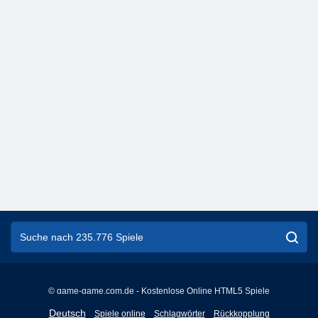
© game-game.com.de - Kostenlose Online HTML5 Spiele
English
Deutsch
Spiele online
Schlagwörter
Rückkopplung