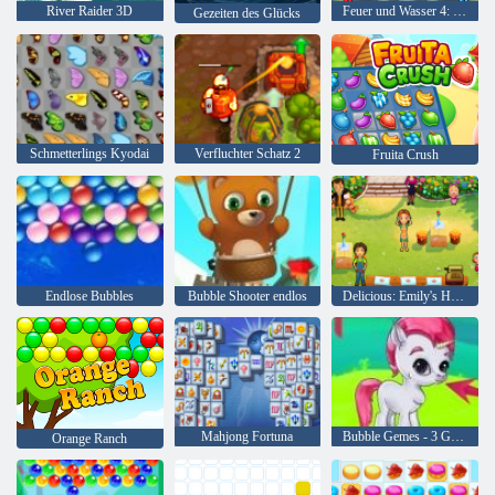
River Raider 3D
Feuer und Wasser 4: Kristalltempel
Gezeiten des Glücks
Schmetterlings Kyodai
Verfluchter Schatz 2
Fruita Crush
Endlose Bubbles
Bubble Shooter endlos
Delicious: Emily's Home, Sweet Home
Mahjong Fortuna
Bubble Gemes - 3 Gewinnt
Orange Ranch