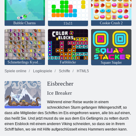
Bubble Charms
Cookie Crush 2
11x11
Schmetterlings Kyodai HD
Farbblöcke
Square Stapler
Spiele online
Logikspiele
Schiffe
HTML5
Eisbrecher
Ice Breaker
Während einer Reise wurde in einem
schrecklichen Sturm gefangen Wikingerschiff, so
dass alle Mitglieder des Schiffes im Eis eingefroren waren, alle bis auf einen,
das heißt Sie. Und jetzt musst du sie aus dem Eis Gefängnis zu retten durch
einen Eisblock mit einem anderen Viking schneiden, so dass sie in Ihrem
Schiff fallen, wo sie mit Hilfe aufgeschlüsselt eines Hammers werden kann.