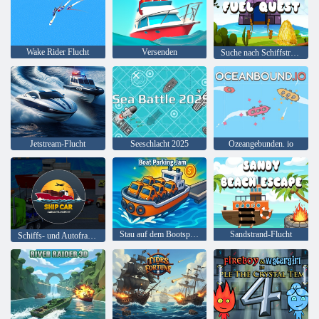
Wake Rider Flucht
Versenden
Suche nach Schiffstreibstoff
Jetstream-Flucht
Seeschlacht 2025
Ozeangebunden. io
Stau auf dem Bootsparkplatz
Sandstrand-Flucht
Schiffs- und Autofrachttransport