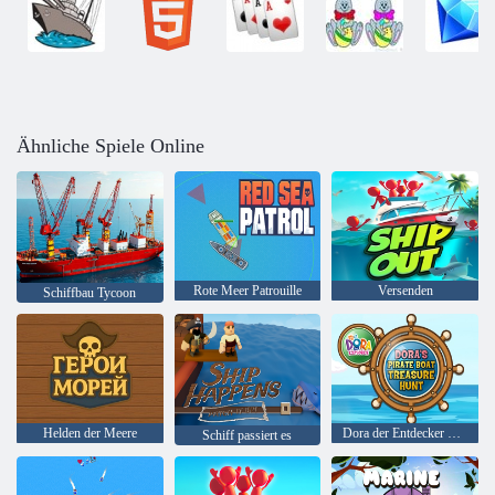
Ähnliche Spiele Online
Rote Meer Patrouille
Versenden
Schiffbau Tycoon
Helden der Meere
Dora der Entdecker Doras Piratenboot-Schatzsuche
Schiff passiert es