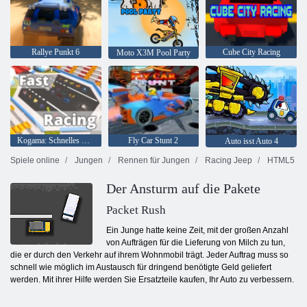
Rallye Punkt 6
Cube City Racing
Moto X3M Pool Party
Kogama: Schnelles Rennen
Fly Car Stunt 2
Auto isst Auto 4
Spiele online
Jungen
Rennen für Jungen
Racing Jeep
HTML5
Der Ansturm auf die Pakete
Packet Rush
Ein Junge hatte keine Zeit, mit der großen Anzahl
von Aufträgen für die Lieferung von Milch zu tun,
die er durch den Verkehr auf ihrem Wohnmobil trägt. Jeder Auftrag muss so
schnell wie möglich im Austausch für dringend benötigte Geld geliefert
werden. Mit ihrer Hilfe werden Sie Ersatzteile kaufen, Ihr Auto zu verbessern.