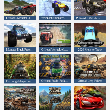
Offroad -Monster -Trucks
Weihnachtsmonster-LKW
Polizei-LKW-Fahrer-Simulator
Monster Truck Freestyle
Offroad Verrückte Luxus Prado Simulation
2020 Monster Truck
Offroad-Prado-Parkplatz
Offroad-Jeep-Fahren
Dschungel-Jeep-Simulator