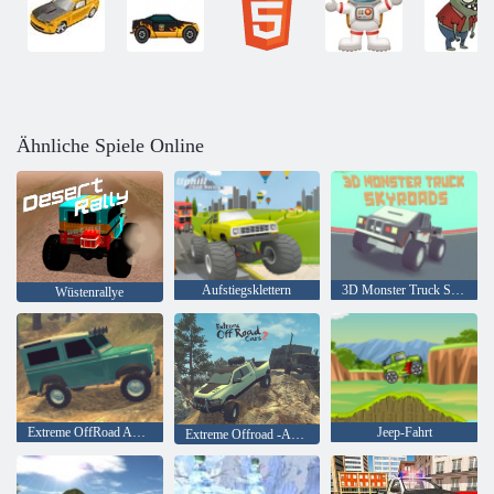
Ähnliche Spiele Online
Aufstiegsklettern
3D Monster Truck Skyroads
Wüstenrallye
Extreme OffRoad Autos
Jeep-Fahrt
Extreme Offroad -Autos 2