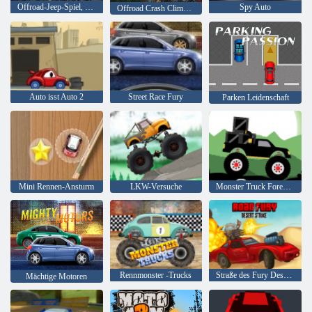
Offroad-Jeep-Spiel, SUV-Fahren
Spy Auto
Offroad Crash Climber 4X4
Auto isst Auto 2
Street Race Fury
Parken Leidenschaft
Mini Rennen-Ansturm
LKW-Versuche
Monster Truck Forest-Lieferung
Rennmonster -Trucks
Straße des Fury Desert Strike
Mächtige Motoren