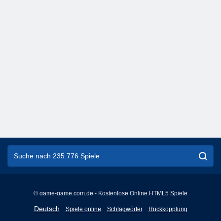
© game-game.com.de - Kostenlose Online HTML5 Spiele
English
Deutsch
Spiele online
Schlagwörter
Rückkopplung