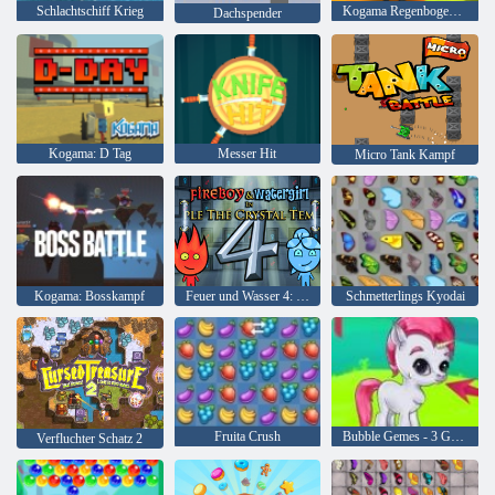
Schlachtschiff Krieg
Kogama Regenbogen Parkour
Dachspender
Kogama: D Tag
Messer Hit
Micro Tank Kampf
Kogama: Bosskampf
Feuer und Wasser 4: Kristalltempel
Schmetterlings Kyodai
Fruita Crush
Bubble Gemes - 3 Gewinnt
Verfluchter Schatz 2