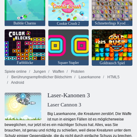
Bubble Charms
Schmetterlings Kyodai HD
Cookie Crush 2
Farbblöcke
Square Stapler
Goldrausch Spiel
Spiele online
Jungen
Waffen
Pistolen
Berührungsempfindlicher Bildschirm
Laserkanone
HTML5
Android
Laser-Kanonen 3
Laser Cannon 3
Big Laserkanone, die Kreaturen zerstört. Die Waffe
ist nun in einigen Fällen ist es möglicherweise
beweglichen, nur jetzt ist es ein mächtiger Schuss hat. Alles, was Sie
brauchen, ist genau und richtig zu schießen, weil diese Kreaturen unter dem
Schutz einiger Gegenstände, die du nicht durch einfache Schuss zu brechen,