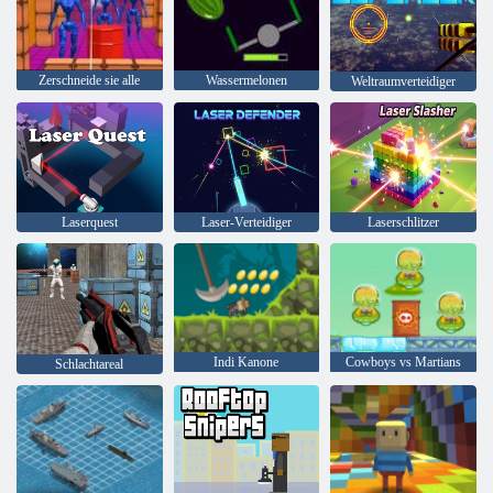
Zerschneide sie alle
Wassermelonen
Weltraumverteidiger
Laserquest
Laser-Verteidiger
Laserschlitzer
Indi Kanone
Cowboys vs Martians
Schlachtareal