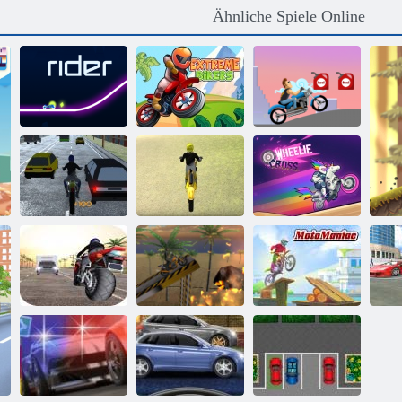
Ähnliche Spiele Online
Extreme
Fahrer
Radfahrer
Stud Reiter
Motorradverkehr
Moto Beach
Wheelie Cross
E
Extremes
Extremer
Si
Radrennen
Fahrradfahrer
Moto Maniac