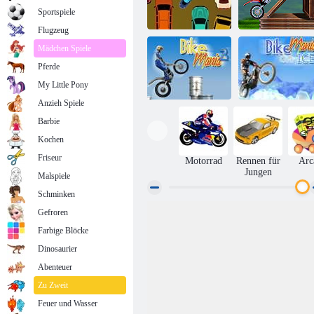
Sportspiele
Flugzeug
Mädchen Spiele
Pferde
Eingekreist
Bike Mania
Kork
Arena
My Little Pony
Anzieh Spiele
Barbie
Kochen
Bike Mania 3
Bike Mania 2
auf Eis
Friseur
Motorrad
Rennen für
Arc
Jungen
Malspiele
Schminken
Gefroren
Farbige Blöcke
Dinosaurier
Abenteuer
Zu Zweit
Feuer und Wasser