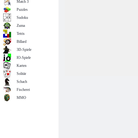
Match 3
Puzzles
Sudoku
Zuma
Tetris
Billard
3D-Spiele
IO-Spiele
Karten
Solitär
Schach
Fischerei
MMO