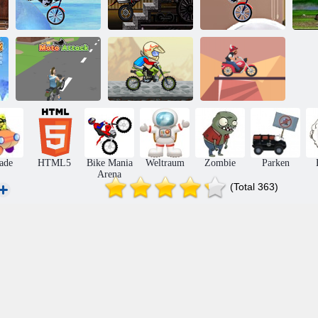
Bike Mania
Arena 3
Mischung Reiter
Moto Mania 4
F
Moto -Angriff
Reiter Feat
Biker Lane
ade
HTML5
Bike Mania
Weltraum
Zombie
Parken
Arena
(Total 363)