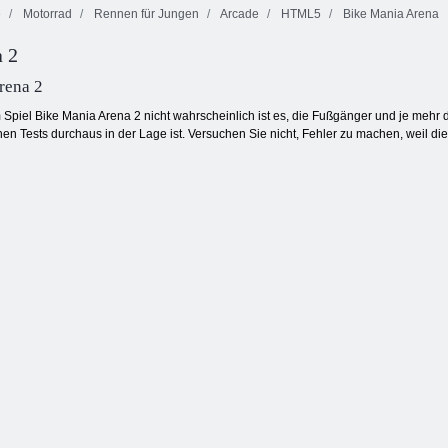
e
Motorrad
Rennen für Jungen
Arcade
HTML5
Bike Mania Arena
 2
Parken
Straße Pursuit
Street Race Fury
Leidenschaft
rena 2
m Spiel Bike Mania Arena 2 nicht wahrscheinlich ist es, die Fußgänger und je mehr
en Tests durchaus in der Lage ist. Versuchen Sie nicht, Fehler zu machen, weil die 