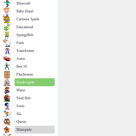
Minecraft
Baby-Hazel
Cartoons Spiele
Educational
SpongeBob
Farm
Transformer
Autos
Ben 10
Fluchtraum
Kinderspiele
Mario
Snail Bob
Sonic
Ski
Quests
Minispiele