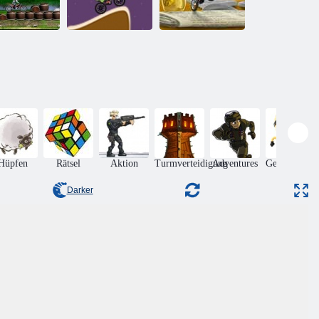
Bike Mania 4
ahrradmanie
Fahrradmanie
Micro Office
Hüpfen
Rätsel
Aktion
Turmverteidigung
Adventures
Geschicklich
Darker