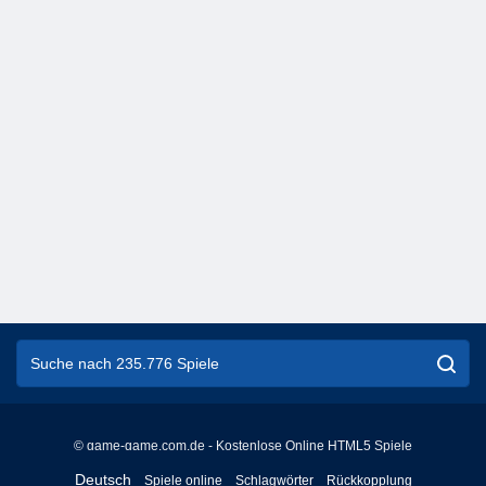
© game-game.com.de - Kostenlose Online HTML5 Spiele
English
Deutsch
Spiele online
Schlagwörter
Rückkopplung