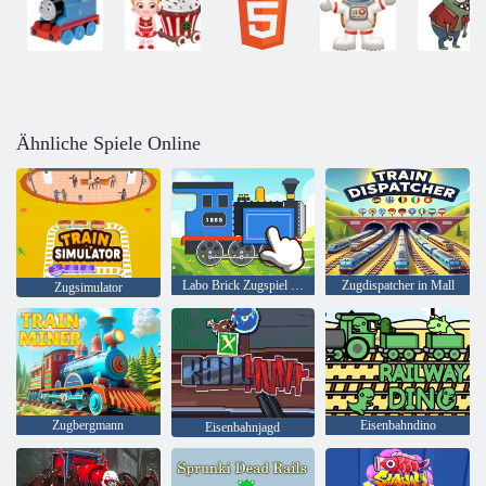
Ähnliche Spiele Online
Labo Brick Zugspiel für Kinder
Zugdispatcher in Mall
Zugsimulator
Zugbergmann
Eisenbahndino
Eisenbahnjagd