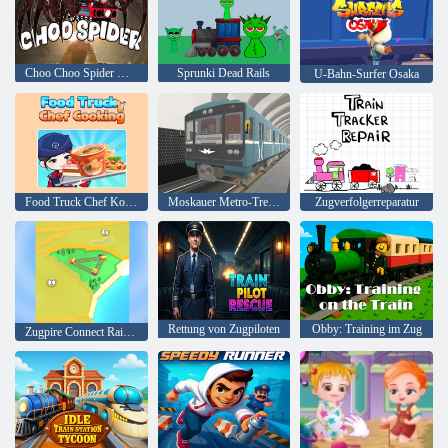
Choo Choo Spider Monster Zug
Sprunki Dead Rails
U-Bahn-Surfer Osaka
Food Truck Chef Kochen
Moskauer Metro-Treiber 3D
Zugverfolgerreparatur
Rettung von Zugpiloten
Obby: Training im Zug
Zugpire Connect Railroad