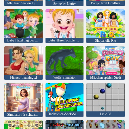
Idle Train Station Tycoon
Baby-Hazel Goldfish
Schneller Läufer
Baby Hazel Tag der Erde
Baby-Hazel Schule Hygiene
Shopaholic Rio
Fitness -Training xl
Wolfs-Simulator
Mädchen spielen Stadt
Tankstellen-Stick-Simulator
Linie 98
Simulator für schwangere Mütter