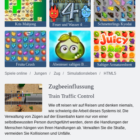
Kris Mahjong
Schmetterlings Kyodai
Feuer und Wasser 4: Kristalltempel
Fruita Crush
Abenteuer saftigen Beeren
Saftiger Armaturenbrett
Spiele online
Jungen
Zug
Simulationsleben
HTML5
Zugbeeinflussung
Train Traffic Control
Wie oft reisen wir auf Reisen und denken niemals,
wie schwierig die Arbeit dieses Systems ist. Die
Verwaltung von Zügen auf der Eisenbahn kann nur von einer
selbstbewussten Person durchgeführt werden, denn die Handlungen der
Menschen hängen von Ihren Handlungen ab. Verwalten Sie die Straße,
vermeiden Sie Kollisionen und Unfälle.