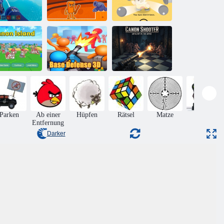
Brainrot Tung
nonenkampf
Sahur Schlacht
Zeitmeister
Basisverteidigung
anoneninsel
3D
Canon-Shooter
Parken
Ab einer
Hüpfen
Rätsel
Matze
Aktion
Entfernung
Darker