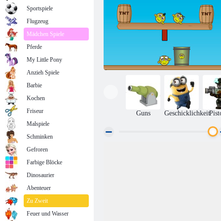
Sportspiele
Flugzeug
Mädchen Spiele
Pferde
My Little Pony
Anzieh Spiele
Barbie
Kochen
Friseur
Guns
Geschicklichkeit
Pist
Malspiele
Schminken
Gefroren
Explosion koloboks
Farbige Blöcke
Dinosaurier
Abenteuer
Zu Zweit
Feuer und Wasser