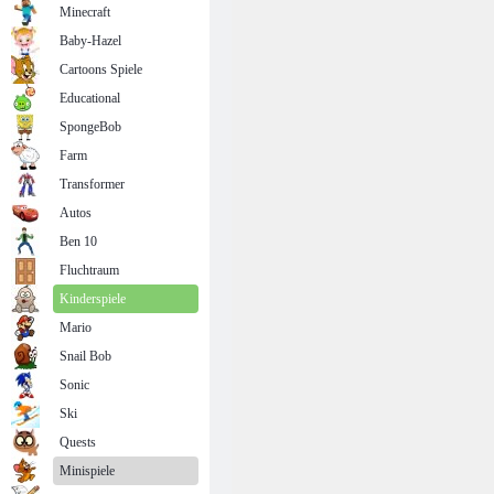
Minecraft
Baby-Hazel
Cartoons Spiele
Educational
SpongeBob
Farm
Transformer
Autos
Ben 10
Fluchtraum
Kinderspiele
Mario
Snail Bob
Sonic
Ski
Quests
Minispiele