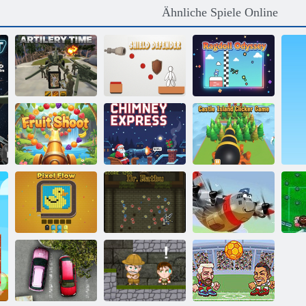
Ähnliche Spiele Online
Ragdoll-
Artilleriezeit
Schildverteidiger
Odyssee
Schornstein-
Castle Island
Fruchttrieb
Express
Clicker-Spiel
Pixelfluss
Dr. Ratbu
Heroisch Pilot