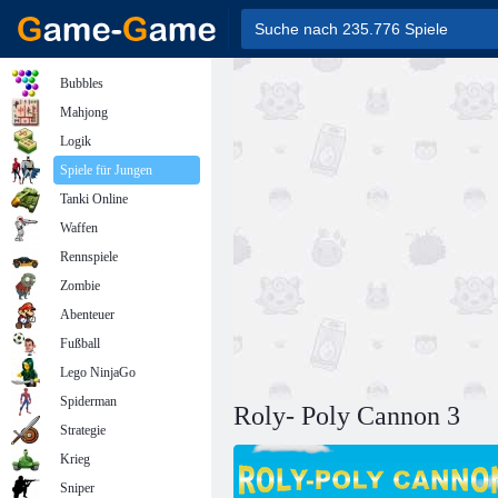
Bubbles
Mahjong
Logik
Spiele für Jungen
Tanki Online
Waffen
Rennspiele
Zombie
Abenteuer
Fußball
Lego NinjaGo
Spiderman
Roly- Poly Cannon 3
Strategie
Krieg
Sniper