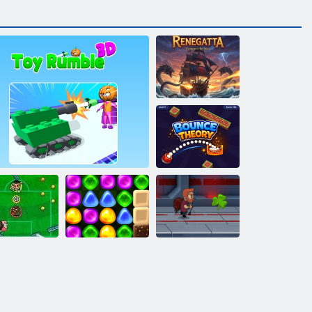
Renegatte
Bounce-Theorie
Zurück nach
Candyland 4:
Leg Cinco
Spielzeug Rumble 3D
Lollipop Garden
Jetpack Meister