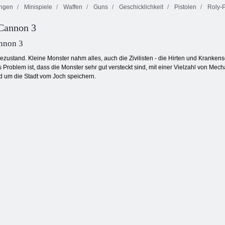
ngen
Minispiele
Waffen
Guns
Geschicklichkeit
Pistolen
Roly-
 Cannon 3
Heads Arena
Parken Wut
Inca Abenteuer
Euro Fußball
nnon 3
zustand. Kleine Monster nahm alles, auch die Zivilisten - die Hirten und Kranke
Problem ist, dass die Monster sehr gut versteckt sind, mit einer Vielzahl von M
d um die Stadt vom Joch speichern.