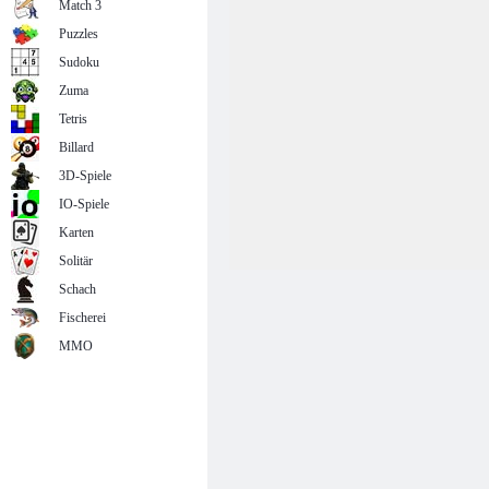
Match 3
Puzzles
Sudoku
Zuma
Tetris
Billard
3D-Spiele
IO-Spiele
Karten
Solitär
Schach
Fischerei
MMO