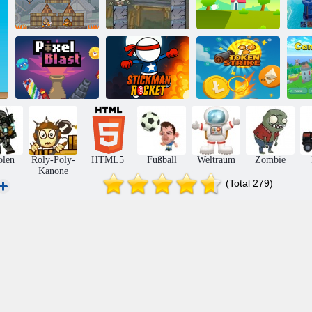
Roly-Poly
Explosion
Cannon Bloody
koloboks 2
Monsters Pack-
Ballumlaufbahn
Ka
Pixel-Explosion
Stickman Rocket
Token-Streik
K
olen
Roly-Poly-
HTML5
Fußball
Weltraum
Zombie
Kanone
(Total 279)