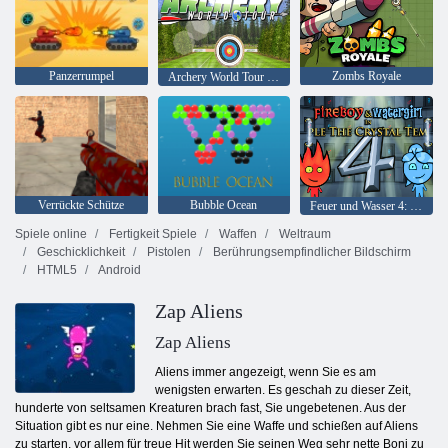
Panzerrumpel
Zombs Royale
Archery World Tour - Highscore Bogenschießen 3D
Verrückte Schütze
Bubble Ocean
Feuer und Wasser 4: Kristalltempel
Spiele online
Fertigkeit Spiele
Waffen
Weltraum
Geschicklichkeit
Pistolen
Berührungsempfindlicher Bildschirm
HTML5
Android
Zap Aliens
Zap Aliens
Aliens immer angezeigt, wenn Sie es am
wenigsten erwarten. Es geschah zu dieser Zeit,
hunderte von seltsamen Kreaturen brach fast, Sie ungebetenen. Aus der
Situation gibt es nur eine. Nehmen Sie eine Waffe und schießen auf Aliens
zu starten, vor allem für treue Hit werden Sie seinen Weg sehr nette Boni zu