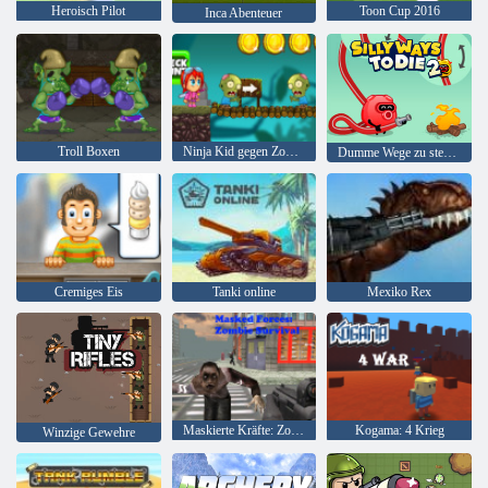
Heroisch Pilot
Toon Cup 2016
Inca Abenteuer
Troll Boxen
Ninja Kid gegen Zombies
Dumme Wege zu sterben 2
Cremiges Eis
Tanki online
Mexiko Rex
Maskierte Kräfte: Zombie-Überleben
Kogama: 4 Krieg
Winzige Gewehre