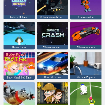
Galaxy Defense
Weltraumkampf-Simulator
Ungravitation
Hover Racer
Weltraumabsturz
Weltraumrausch
Race 3d ziehen
Wirf ein Papier 2
Baby-Hazel Bed Time