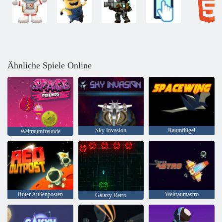
Ähnliche Spiele Online
Sky Invasion
Raumflügel
Weltraumfreunde
Roter Außenposten
Weltraumastro
Galaxy Retro