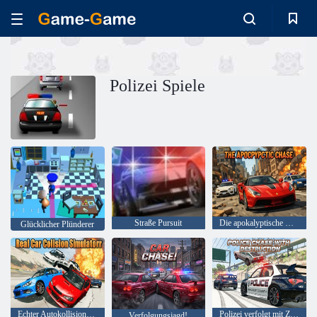
Polizei Spiele
Straße Pursuit
Die apokalyptische Verfolgungsjagd
Glücklicher Plünderer
Echter Autokollisionssimulator
Polizei verfolgt mit Zerstörung
Verfolgungsjagd!