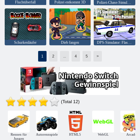
Fluchtüberfall
Polizei entkommt 3D
Polizei-Chase-Simulator
Schurkenläufer
Dieb fangen
DPS-Simulator: Flaschenstadt Verfolgung
1
2
...
4
5
>
(Total 12)
Rennen für
Autorennspiele
HTML5
WebGL
Arcade
Jungen