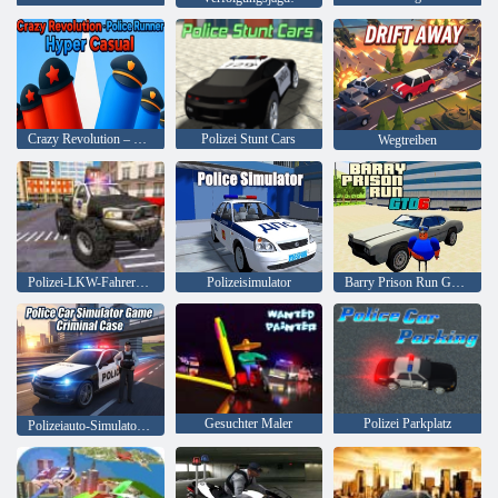
Crazy Revolution – Police Runner Hyper Casual
Polizei Stunt Cars
Wegtreiben
Polizei-LKW-Fahrer-Simulator
Polizeisimulator
Barry Prison Run GTO 6
Gesuchter Maler
Polizei Parkplatz
Polizeiauto-Simulator-Spiel Kriminalfall