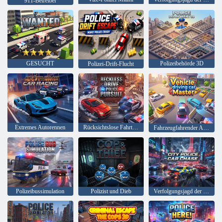
911-Betreiber
GESUCHT
Polizeibehörde 3D
Polizei-Drift-Flucht
Extremes Autorennen
Rücksichtslose Fahrt – Verfolgung durch die Polizei
Fahrzeugfahrender Automeister
Polizeibussimulation
Polizist und Dieb
Verfolgungsjagd der Stadtpolizei