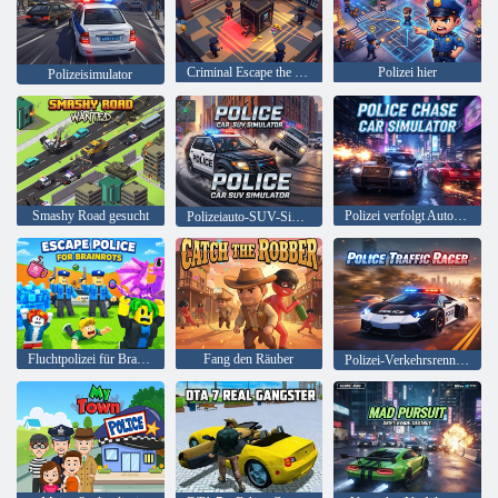
Criminal Escape the Cops 3D
Polizei hier
Polizeisimulator
Smashy Road gesucht
Polizei verfolgt Autosimulator
Polizeiauto-SUV-Simulator
Fluchtpolizei für Brainrots
Fang den Räuber
Polizei-Verkehrsrennfahrer