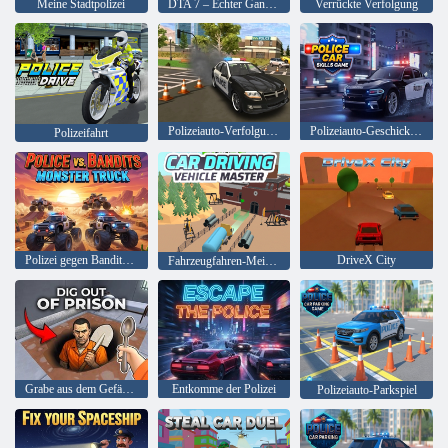
Meine Stadtpolizei
DTA 7 – Echter Gangster
Verrückte Verfolgung
Polizeiauto-Verfolgungsjagd-Cop-Simulator
Polizeiauto-Geschicklichkeitsspiel
Polizeifahrt
Polizei gegen Banditen: Monster Truck
DriveX City
Fahrzeugfahren-Meisterspiel
Grabe aus dem Gefängnis
Entkomme der Polizei
Polizeiauto-Parkspiel