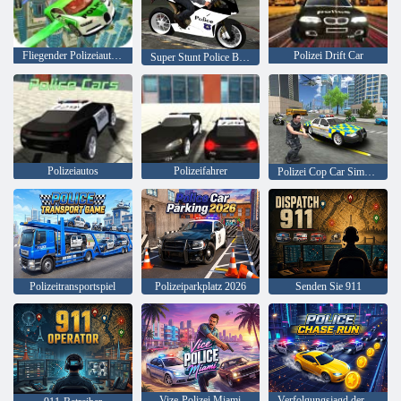
Fliegender Polizeiautosimulator
Polizei Drift Car
Super Stunt Police Bike Simulator 3D
Polizeiautos
Polizeifahrer
Polizei Cop Car Simulator City Missionen
Polizeitransportspiel
Polizeiparkplatz 2026
Senden Sie 911
Vize-Polizei Miami
Verfolgungsjagd der Polizei