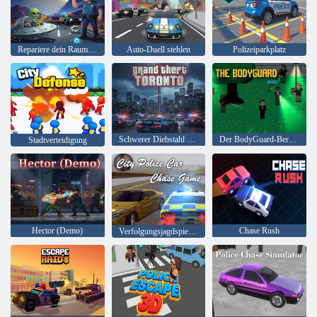
Repariere dein Raumschiff
Auto-Duell stehlen
Polizeiparkplatz
Schwerer Diebstahl Toronto
Der BodyGuard-Bereich
Stadtverteidigung
Hector (Demo)
Chase Rush
Verfolgungsjagdspiel der Stadtpolizei