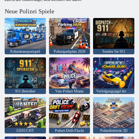
Neue Polizei Spiele
Polizeitransportspiel
Polizeiparkplatz 2026
Senden Sie 911
911-Betreiber
Vize-Polizei Miami
Verfolgungsjagd der Polizei
GESUCHT
Polizei-Drift-Flucht
Polizeibehörde 3D