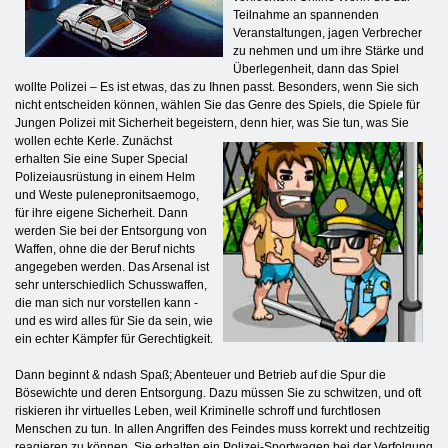
Teilnahme an spannenden
Veranstaltungen, jagen Verbrecher
zu nehmen und um ihre Stärke und
Überlegenheit, dann das Spiel
wollte Polizei – Es ist etwas, das zu Ihnen passt. Besonders, wenn Sie sich
nicht entscheiden können, wählen Sie das Genre des Spiels, die Spiele für
Jungen Polizei mit Sicherheit begeistern, denn hier, was Sie tun, was Sie
wollen
echte Kerle. Zunächst
erhalten Sie eine Super Special
Polizeiausrüstung in einem Helm
und Weste pulenepronitsaemogo,
für ihre eigene Sicherheit. Dann
werden Sie bei der Entsorgung von
Waffen, ohne die der Beruf nichts
angegeben werden. Das Arsenal ist
sehr unterschiedlich Schusswaffen,
die man sich nur vorstellen kann -
und es wird alles für Sie da sein, wie
ein echter Kämpfer für Gerechtigkeit.
Dann beginnt & ndash Spaß; Abenteuer und Betrieb auf die Spur die
Bösewichte und deren Entsorgung. Dazu müssen Sie zu schwitzen, und oft
riskieren ihr virtuelles Leben, weil Kriminelle schroff und furchtlosen
Menschen zu tun. In allen Angriffen des Feindes muss korrekt und rechtzeitig
reagieren zu können. Sie erhalten ein Polizei-Sportwagen bei der Verfolgung