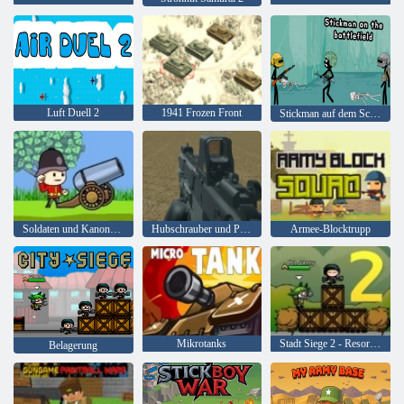
Luft Duell 2
1941 Frozen Front
Stickman auf dem Schlachtfeld
Soldaten und Kanonen: Mountain Attack
Hubschrauber und Panzer Battle Desert Storm Multiplayer
Armee-Blocktrupp
Mikrotanks
Stadt Siege 2 - Resort -Belagerung
Belagerung