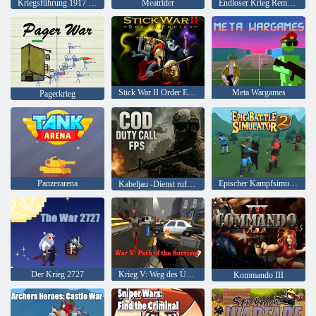
Kriegsführung 1917 gehackt
Meatrider
Endloser Krieg Remaster
Stick War II Order Empire
Meta Wargames
Pagerkrieg
Panzerarena
Epischer Kampfsimulator 2
Kabeljau -Dienst rufen Sie FPS an
Der Krieg 2727
Krieg V: Weg des Überlebenden
Kommando III