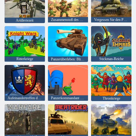
Zusammenstoß des Kaktuskartells
Vergessen Sie den Panzerkrieg
Artilleriezeit
Ritterkriege
Stickman-Reiche
Panzerüberleben: Blitzkrieg
Aufeinandertreffen der Reiche
Panzerkommandant 3D Army Rush!
Thronkriege