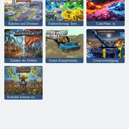
Raketen und Drohnen
Farberoberung: Territorialkrieg
ColorWars. io
Zeitalter der Helden
Armee-Kampfsimulator
Grenzverteidigung
Kobolde können siegen!