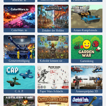
Rotröcke. io
ColorWars. io
Armee-Kampfsimulator
Zeitalter der Helden
Grenzverteidigung
Kobolde können siegen!
Gartenkrieg
C. A. P.
Paper Wars-Schlachten und Upgrades
Armeespielplatz 3D