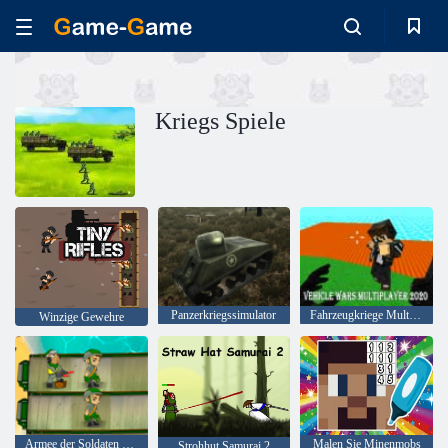
Kriegs Spiele
Panzerkriegssimulator
Fahrzeugkriege Multiplayer 2020
Winzige Gewehre
Armee der Soldaten Weltkrieg
Malen Sie Minenmobs
Strohhut Samurai 2