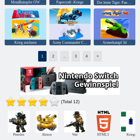
Metallkämpfer OW
Papercraft -Kriege
Der letzte Tiger: Panzersimulator
Krieg zeichnen
Army Commander Craft
Armeekampf 3d
1
2
...
3
4
>
(Total 12)
Pistolen
Aktion
War
HTML5
Kriegs