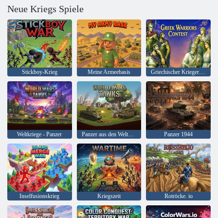
Neue Kriegs Spiele
Stickboy-Krieg
Meine Armeebasis
Griechischer Kriegerwettbewerb
Weltkriege - Panzer
Panzer aus den Weltkriegen
Panzer 1944
Inselfusionskrieg
Kriegszeit
Rotröcke. io