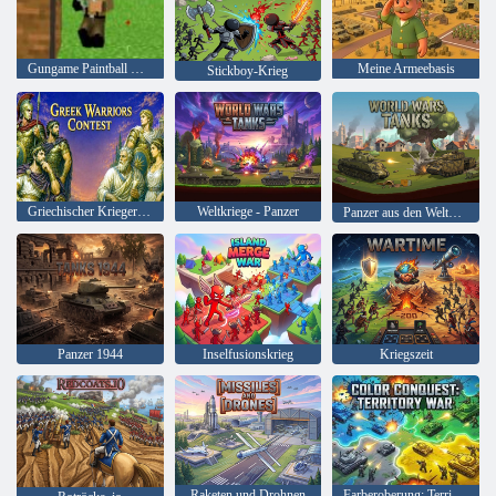
Gungame Paintball Wars
Meine Armeebasis
Stickboy-Krieg
Griechischer Kriegerwettbewerb
Weltkriege - Panzer
Panzer aus den Weltkriegen
Panzer 1944
Inselfusionskrieg
Kriegszeit
Raketen und Drohnen
Farberoberung: Territorialkrieg