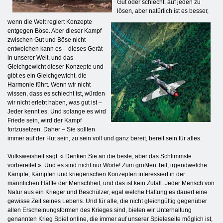
Gut oder schlecht, auf jeden zu
lösen, aber natürlich ist es besser,
wenn die Welt regiert Konzepte
entgegen Böse. Aber dieser Kampf
zwischen Gut und Böse nicht
entweichen kann es – dieses Gerät
in unserer Welt, und das
Gleichgewicht dieser Konzepte und
gibt es ein Gleichgewicht, die
Harmonie führt. Wenn wir nicht
wissen, dass es schlecht ist, würden
wir nicht erlebt haben, was gut ist –
Jeder kennt es. Und solange es wird
Friede sein, wird der Kampf
fortzusetzen. Daher – Sie sollten
immer auf der Hut sein, zu sein voll und ganz bereit, bereit sein für alles.
Volksweisheit sagt: « Denken Sie an die beste, aber das Schlimmste
vorbereitet ». Und es sind nicht nur Worte! Zum größten Teil, irgendwelche
Kämpfe, Kämpfen und kriegerischen Konzepten interessiert in der
männlichen Hälfte der Menschheit, und das ist kein Zufall. Jeder Mensch von
Natur aus ein Krieger und Beschützer, egal welche Haltung es dauert eine
gewisse Zeit seines Lebens. Und für alle, die nicht gleichgültig gegenüber
allen Erscheinungsformen des Krieges sind, bieten wir Unterhaltung
genannten Krieg Spiel online, die immer auf unserer Spieleseite möglich ist,