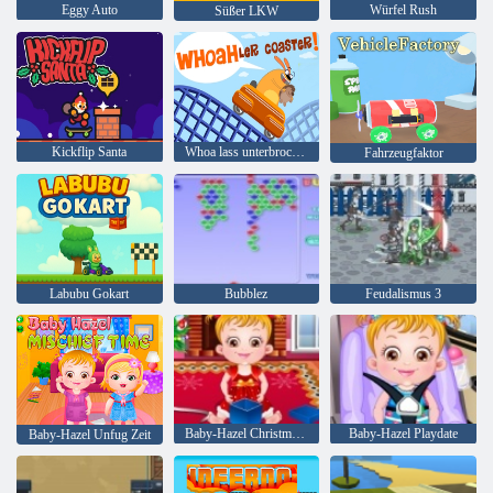
Eggy Auto
Würfel Rush
Süßer LKW
Kickflip Santa
Whoa lass unterbrochen!
Fahrzeugfaktor
Labubu Gokart
Bubblez
Feudalismus 3
Baby-Hazel Christmas Time
Baby-Hazel Playdate
Baby-Hazel Unfug Zeit