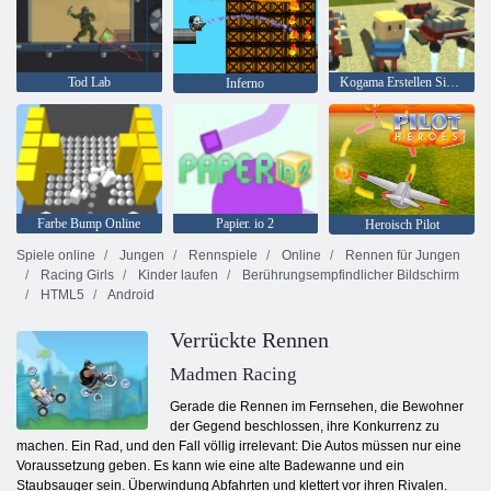
Tod Lab
Kogama Erstellen Sie Ihr Haus
Inferno
Farbe Bump Online
Papier. io 2
Heroisch Pilot
Spiele online
Jungen
Rennspiele
Online
Rennen für Jungen
Racing Girls
Kinder laufen
Berührungsempfindlicher Bildschirm
HTML5
Android
Verrückte Rennen
Madmen Racing
Gerade die Rennen im Fernsehen, die Bewohner
der Gegend beschlossen, ihre Konkurrenz zu
machen. Ein Rad, und den Fall völlig irrelevant: Die Autos müssen nur eine
Voraussetzung geben. Es kann wie eine alte Badewanne und ein
Staubsauger sein. Überwindung Abfahrten und klettert vor ihren Rivalen.