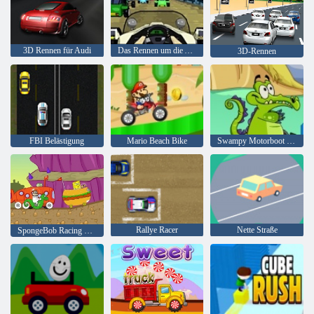
3D Rennen für Audi
Das Rennen um die Achterbahn
3D-Rennen
FBI Belästigung
Mario Beach Bike
Swampy Motorboot Rennen
Rallye Racer
Nette Straße
SpongeBob Racing Turnier