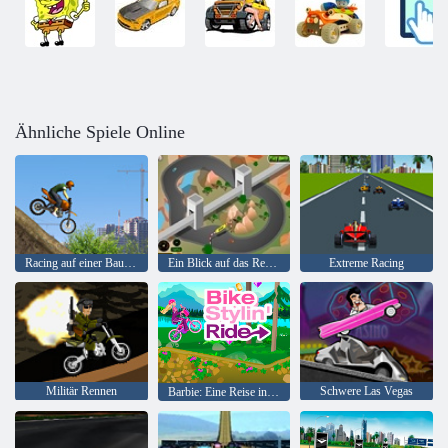
Ähnliche Spiele Online
Racing auf einer Baustelle
Ein Blick auf das Rennen von der Spitze
Extreme Racing
Militär Rennen
Schwere Las Vegas
Barbie: Eine Reise in die stilvollen Fahrrad