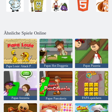
Ähnliche Spiele Online
Papas Hot Doggeria
Papas Pizzeria
Papa Louie: Attack Pizza
Papas freezeria
PAPA speichern
Papas Pancakeria