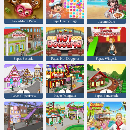
Keks-Mann Papa
Papa Cherry Saga
Traumköche
Papas Pastaria
Papas Hot Doggeria
Papas Wingeria
Papas Wingeria
Papas Pancakeria
Papas Cupcakeria