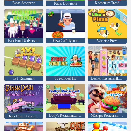
Papas Scooperia
Kochen im Trend
Papas Donuteria
Fast-Food-Universum
Pizza Café Tycoon
Wie eine Pizza
1v1-Restaurant
Street Food Inc
Kochen Restaurantküche
Dolly's Restaurantorganisation
Müßiges Restaurant Tycoon
Diner Dash Hometown Held