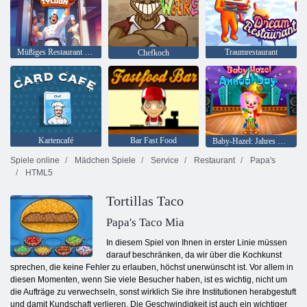
Müßiges Restaurant Tycoon
Traumrestaurant
Chefkoch
Kartencafé
Bar Fast Food
Baby-Hazel: Jahres Tag in der Schule
Spiele online
Mädchen Spiele
Service
Restaurant
Papa's
HTML5
Tortillas Taco
Papa's Taco Mia
In diesem Spiel von Ihnen in erster Linie müssen
darauf beschränken, da wir über die Kochkunst
sprechen, die keine Fehler zu erlauben, höchst unerwünscht ist. Vor allem in
diesen Momenten, wenn Sie viele Besucher haben, ist es wichtig, nicht um
die Aufträge zu verwechseln, sonst wirklich Sie ihre Institutionen herabgestuft
und damit Kundschaft verlieren. Die Geschwindigkeit ist auch ein wichtiger