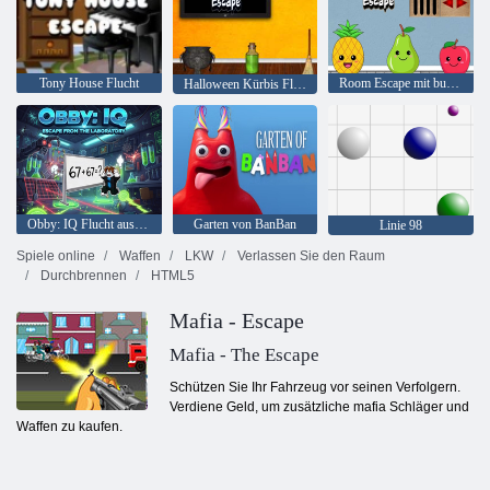
Tony House Flucht
Room Escape mit bunten Früchten
Halloween Kürbis Flucht
Obby: IQ Flucht aus dem Labor
Garten von BanBan
Linie 98
Spiele online
Waffen
LKW
Verlassen Sie den Raum
Durchbrennen
HTML5
Mafia - Escape
Mafia - The Escape
Schützen Sie Ihr Fahrzeug vor seinen Verfolgern.
Verdiene Geld, um zusätzliche mafia Schläger und
Waffen zu kaufen.