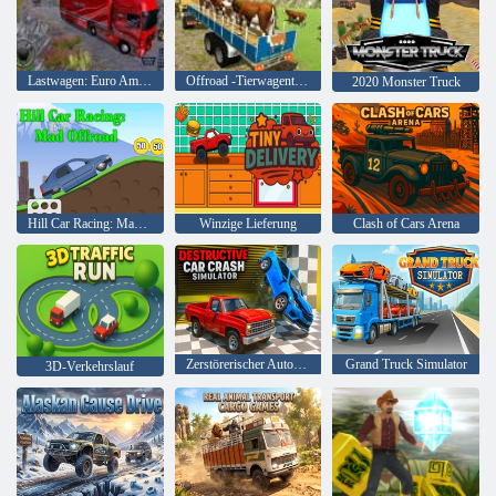
Lastwagen: Euro American Tour
Offroad -Tierwagentransport
2020 Monster Truck
Hill Car Racing: Mad Offroad
Winzige Lieferung
Clash of Cars Arena
Zerstörerischer Autounfallsimulator
Grand Truck Simulator
3D-Verkehrslauf