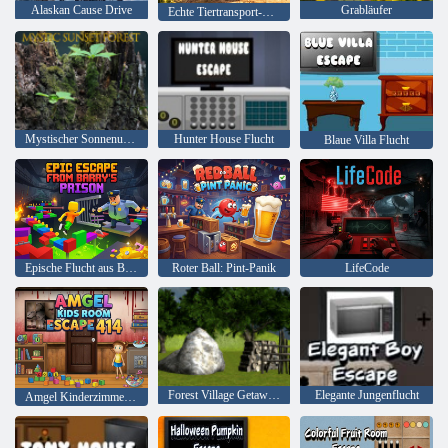
Alaskan Cause Drive
Grabläufer
Echte Tiertransport-Frachtspiele
Mystischer Sonnenuntergang Wald
Hunter House Flucht
Blaue Villa Flucht
Epische Flucht aus Barrys Gefängnis
Roter Ball: Pint-Panik
LifeCode
Forest Village Getaway Episode 2
Elegante Jungenflucht
Amgel Kinderzimmer Escape 414