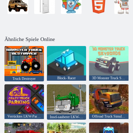
Ähnliche Spiele Online
Block- Racer
3D Monster Truck Skyroads
Truck Destroyer
Verrücktes LKW-Parken
Offroad Truck Simulator Hill Climb
Insel-sauberer LKW-Abfall Sim