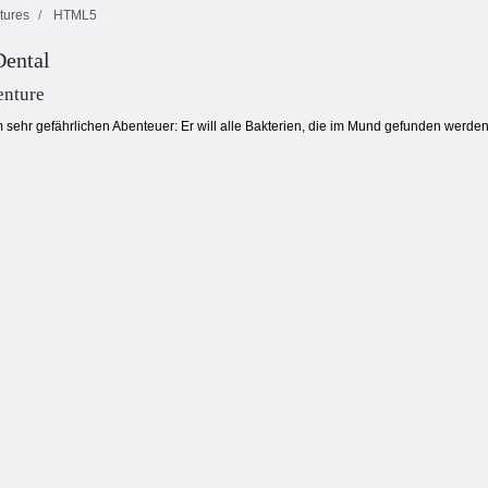
tures
HTML5
Dental
Color Pixel Art
Süßigkeiten
Classic Classic
Match -Arena
Regen 5
enture
 sehr gefährlichen Abenteuer: Er will alle Bakterien, die im Mund gefunden werden