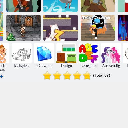
Brave Kader
Blowman
Streu Ritter
We
H
Robbie: Zeichne
Pocket-RPG
3 Mäuse
dein Schwert
ieh
Malspiele
3 Gewinnt
Design
Lernspiele
Auswendig
ele
(Total 67)