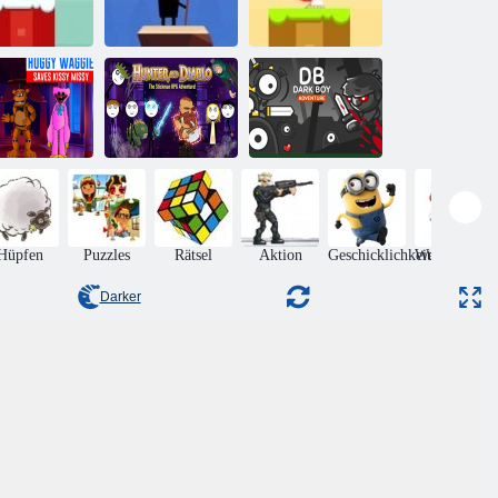
Schneeball-
ihnachtswelt
Stick-Freak
Schneeball-Welt
uggy Wuggy
und Kissy
Hunter und
Missy
Diablo
Dunkler Junge
Hüpfen
Puzzles
Rätsel
Aktion
Geschicklichkeit
Weihnachten
Darker