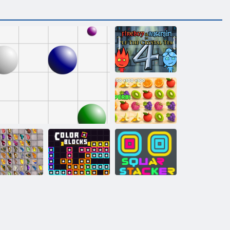
Feuer und
Wasser 4:
Kristalltempel
Saftiger
Armaturenbrett
hmetterlings
Kyodai HD
Linie 98
Farbblöcke
Square Stapler