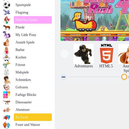
Sportspiele
Flugzeug
Mädchen Spiele
Pferde
My Little Pony
Anzieh Spiele
Barbie
Kochen
Friseur
Adventures
HTML5
Anz
Spi
Malspiele
Schminken
Gefroren
Nervenkitzel Rush 4
Farbige Blöcke
Dinosaurier
Abenteuer
Zu Zweit
Feuer und Wasser