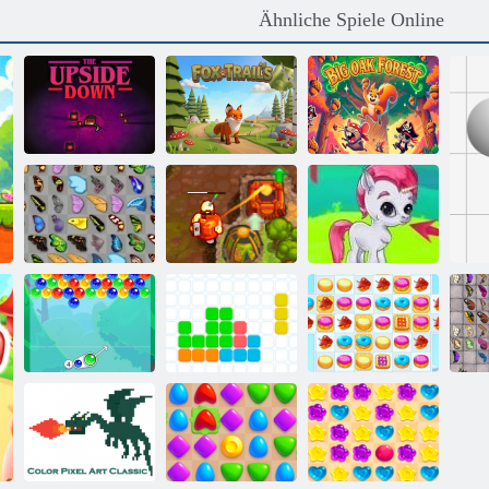
Ähnliche Spiele Online
Großer
Die Umkehrung
Fox Trails
Eichenwald
Schmetterlings
Verfluchter
Bubble Gemes -
Kyodai
Schatz 2
3 Gewinnt
Sc
Bubble Charms
11x11
Cookie Crush 2