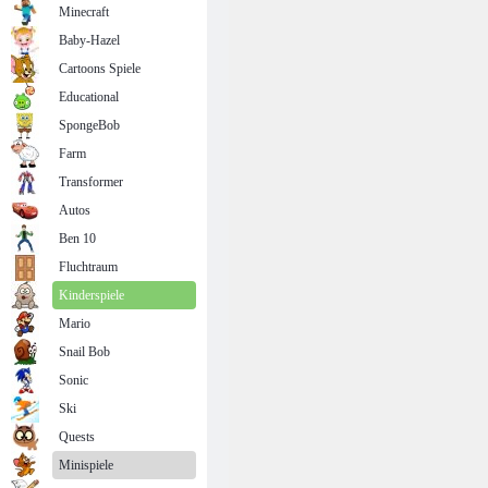
Minecraft
Baby-Hazel
Cartoons Spiele
Educational
SpongeBob
Farm
Transformer
Autos
Ben 10
Fluchtraum
Kinderspiele
Mario
Snail Bob
Sonic
Ski
Quests
Minispiele