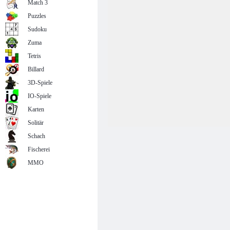
Match 3
Puzzles
Sudoku
Zuma
Tetris
Billard
3D-Spiele
IO-Spiele
Karten
Solitär
Schach
Fischerei
MMO