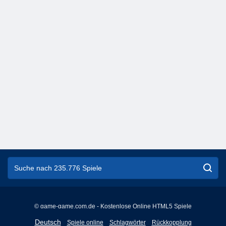
© game-game.com.de - Kostenlose Online HTML5 Spiele
English
Deutsch
Spiele online
Schlagwörter
Rückkopplung