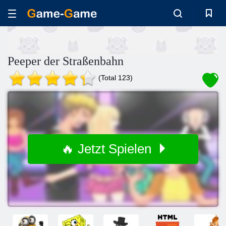
Peeper der Straßenbahn
(Total 123)
🔥 Jetzt Spielen