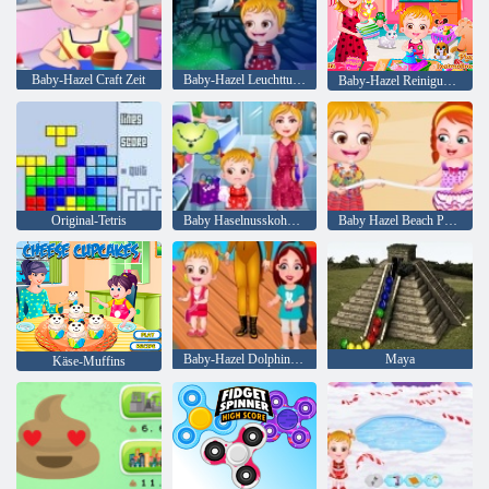
Baby-Hazel Craft Zeit
Baby-Hazel Leuchtturm Abenteuer
Baby-Hazel Reinigungszeit
Original-Tetris
Baby Haselnusskoholes Kleid
Baby Hazel Beach Party
Baby-Hazel Dolphin-Tour
Maya
Käse-Muffins